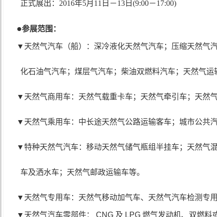
正式展出：2016年5月11日－13日(9:00－17:00)
●
参展范围：
▼
天然气汽车
（船）
：深冷液化天然气汽车
；
压缩天然气
化石油气
汽车；煤层气汽车；柴油双燃料汽车；
天然气运
▼
天然气商用车：天然气载重卡车；天然气牵引车；天然
▼
天然气乘用车：中长途天然气公路运输客车；城市公共
▼
特种天然气汽车：移动天然气储气瓶组半挂车；天然气
车及洒水车；天然气邮政运输车等。
▼
天然气专用
车：天
然气移动加气
车、天
然气汽车检测专
▼
天然气汽车零部件
：
CNG
及
LPG
燃气发动机、双燃料