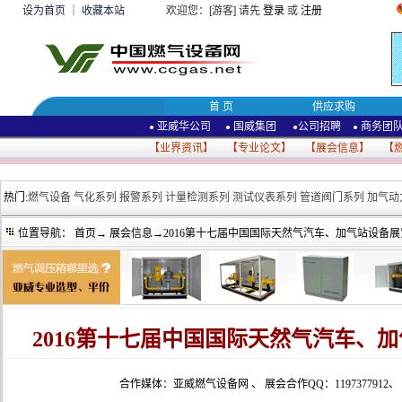
设为首页
｜
收藏本站
欢迎您：[游客] 请先
登录
或
注册
首 页
供应求购
亚威华公司
国威集团
公司招聘
商务团
●
●
●
●
【
业界资讯
】 【
专业论文
】 【
展会信息
】 【
热门:
燃气设备
气化系列
报警系列
计量检测系列
测试仪表系列
管道阀门系列
加气动
位置导航：
首页
→
展会信息
→2016第十七届中国国际天然气汽车、加气站设备
2016第十七届中国国际天然气汽车、
合作媒体：亚威燃气设备网
、
展会合作QQ：1197377912
、