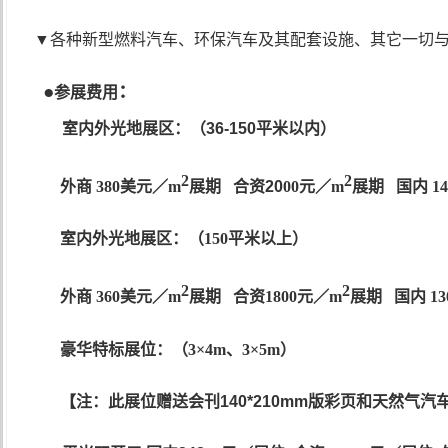
▼
各种新型燃料汽车、环保汽车及其配套设施、其它一切
●
：
参展费用
室内外光地展区：（
36-150
平米以内）
2
2
外商
3
8
0
美元
／
m
展期
合资
20
00
元／
m
展期
国内
1
4
室内外光地展区：（
150
平米以上）
2
2
外商
360
美元
／
m
展期
合资
1800
元／
m
展期
国内
13
豪华特标展位：（
3×4m、3×5m
）
【注：此展位赠送会刊
140*210mm
版彩页和天然气汽