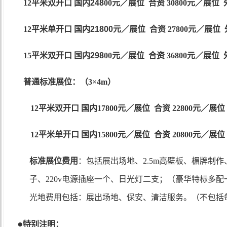
12
平米双开口
国内
248
00
元／展位
合资
30800
元／展位 
12
平米单开口 国内
21800
元／展位 合资
27800
元／展位 
15
平米双开口
国内
298
00
元／展位
合资
36800
元／展位 
普通标准展位：（
3×4m
）
12
平米双开口 国内
1
7
800
元／展位
合资
228
00
元／展位
12
平米单开口 国内
1
5
800
元／展位
合资
208
00
元／展位
标准展位费用
：包括展出场地、
2.5m
高壁板、楣牌制作
子、
220v
电源插座一个、日光灯二支；（豪华特标多配
光地费用包括：展出场地、保安、清洁服务。（不包括
●
特别注明：