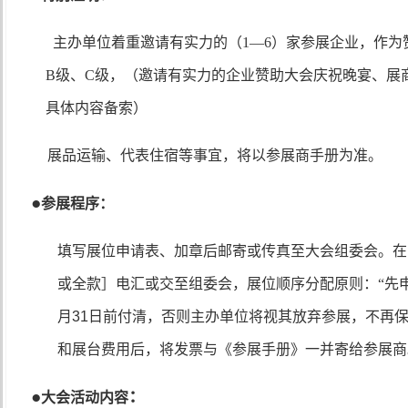
主办单位着重邀请有实力的（
1—
6
）家参展企业，作为
B
级、
C
级，（邀请有实力的企业赞助大会庆祝晚宴、展
具体内容备索）
展品运输、代表住宿等事宜，将以参展商手册为准。
●
参展程序：
填写展位申请表、加章后邮寄或传真至大会组委会。在
或全款］电汇或交至组委会，展位顺序分配原则：“先
月
31
日前付清，否则主办单位将视其放弃参展，不再
和展台费用后，将发票与《参展手册》一并寄给参展商
●
：
大会活动内容