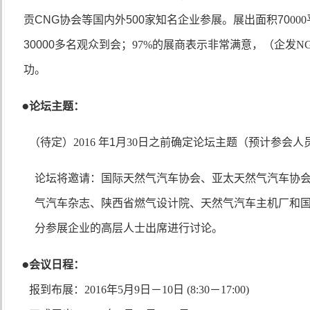
贡
CNG
协会等国内外
500
家知名企业参展。展出面积
70
000
30000
多名观众到会；
9
7
%
的展商表示非常满意，（企发
N
功。
●
论坛主题：
（待定）
201
6
年
1
月
30
日之前确定论坛主题（预计参会人
论坛将邀请：国际天然气汽车协会、亚太天然气汽车协
气汽车杂志、陕西省燃气设计院、天然气汽车主机厂和
分参展企业的高层人士出席进行讨论。
●
会议日程：
报到布展：2016年5月9日－10日 (8:30－17:00)