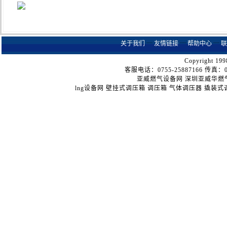
关于我们
┈
友情链接
┈
帮助中心
┈
联
Copyright 199
客服电话：0755-25887166 传真：075
亚威燃气设备网
深圳亚威华燃
lng设备网
壁挂式调压箱
调压箱
气体调压器
撬装式