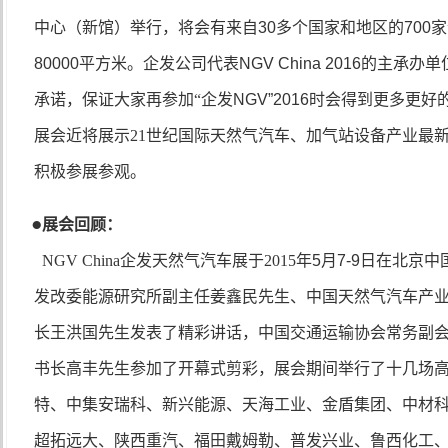
中心（新馆）举行，将会有来自
30
多个国家和地区的
700
家
80000
平方米。企发公司代表
NGV China 2016
的主承办单
承诺，保证大家再参加
“
企发
NGV
”
2016
时会得到更多更好
展会近将展示21世纪国际天然气汽车
、
加气站设备产业最
积极参展参观
。
●
展会回顾：
NGV China
企发天然气汽车展于
20
15
年
5
月
7-9
日在北京中
发改委能源研究所副主任姜鑫民先生、中国天然气汽车产
长王洪国先生发表了精彩讲话，中国交通运输协会常务副
书长高丰先生参加了开幕式剪彩，展会期间举行了十几场
特、中集安瑞科、新兴能源、天海工业、金盾集团、中材
超拓远大、陕西重汽、福田戴姆勒、普发兴业、鲁西化工