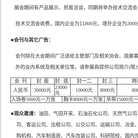
展会期间有产品展示、贸易洽谈，同期将举办技术交流会
技术交流会收费，国内企业为
11
800
元，境外企业为
2
0
00
●
会刊与其它广告：
会刊除在大会期间广泛送给主管部门及相关协会、观展
外的业内系统及相关单位等。请参展商提供公司简介
(
限
2
会
刊
封
面
封
底
封一二
封
三
跨
23000
人民币
30000
元
10000
元
8000
元
80
元
入场卷
5000
元一万张
胸卡
8000
元一万张
吊带
15000
元
●
观众邀请：
油田、气田开采、石油石化公司、天然气公司
司、客运公司、出租公司、公交公司、运输公司、冶金
购机构、汽车制造商、汽车改装公司、科研院校、国内