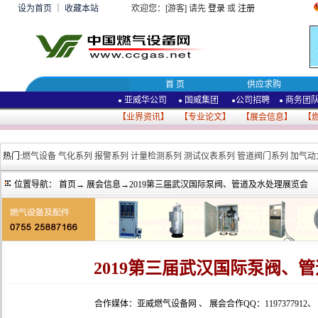
设为首页
｜
收藏本站
欢迎您：[游客] 请先
登录
或
注册
首 页
供应求购
亚威华公司
国威集团
公司招聘
商务团
●
●
●
●
【
业界资讯
】 【
专业论文
】 【
展会信息
】 【
热门:
燃气设备
气化系列
报警系列
计量检测系列
测试仪表系列
管道阀门系列
加气动
位置导航：
首页
→
展会信息
→2019第三届武汉国际泵阀、管道及水处理展览会
2019第三届武汉国际泵阀、
合作媒体：亚威燃气设备网
、
展会合作QQ：1197377912
、