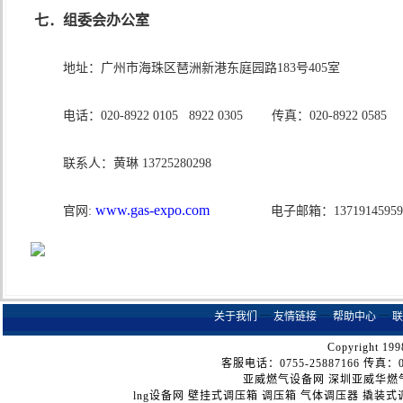
七．组委会办公室
地址：广州市海珠区琶洲新港东庭园路183号405室
电话：020-8922 0105 8922 0305 传真：020-8922 0585
联系人：黄琳 13725280298
www.gas-expo.com
官网:
电子邮箱：13719145959@1
关于我们
┈
友情链接
┈
帮助中心
┈
联
Copyright 199
客服电话：0755-25887166 传真：075
亚威燃气设备网
深圳亚威华燃
lng设备网
壁挂式调压箱
调压箱
气体调压器
撬装式