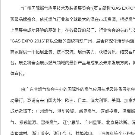
(
英文简称“
GAS EXPO
”
“广州国际燃气应用技术及装备展览会”
顶级品牌盛会。依托燃气行业和全球最大的潜在市场资源，根据燃
上届展会成功经验的基础上，在各级政府部门、行业协会的关心与
“
GAS EXPO 2016
”将以全新的面貌再现广州，展会将深化活动内
商家提供一个拓展业务、技术交流、展示实力、获取资讯、结交客
台。展会将全面展示燃气领域的最新产品与成果及未来发展方向，
体宣传。
由广东省燃气协会主办的国际性的燃气应用技术及装备展览会
功举行，邀请有来自国内外：欧洲、日本、澳大利亚、美国、加拿
、
、
、
、
成功邀请了：
广州燃气
港华投资
新奥燃气
喜威投资
深圳燃
、
、
、
、
、
、
气
振戎能源
惠州燃气
辽宁思凯
广州星亚
北京马达斯
、
、
、
、
南塑建材
浙江盾安
浙江合飞
蚌埠鸿申
上海埃科等企业积极