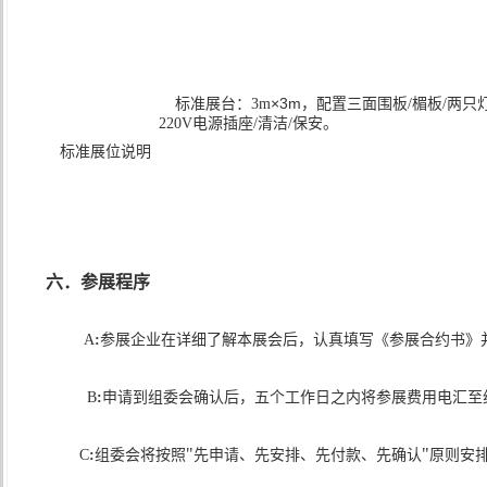
×
3m
标准展台：
3m
，配置三面围板
/
楣板
/
两只
220V
电源插座
/
清洁
/
保安。
标准展位说明
六．参展程序
A
:
参展企业在详细了解本展会后，认真填写《参展合约书》
B
:
申请到组委会确认后，五个工作日之内将参展费用电汇至
"
"
C
:
组委会将按照
先申请、先安排、先付款、先确认
原则安