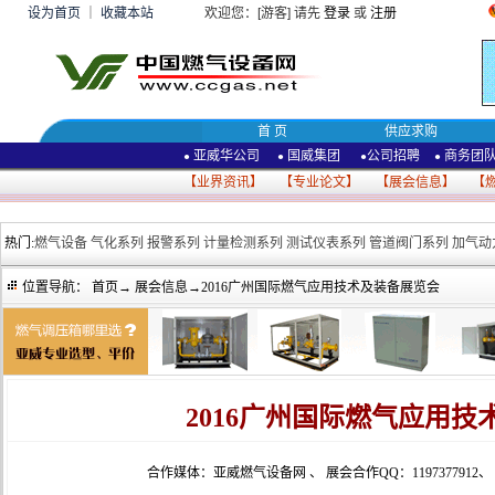
设为首页
｜
收藏本站
欢迎您：[游客] 请先
登录
或
注册
首 页
供应求购
亚威华公司
国威集团
公司招聘
商务团
●
●
●
●
【
业界资讯
】 【
专业论文
】 【
展会信息
】 【
热门:
燃气设备
气化系列
报警系列
计量检测系列
测试仪表系列
管道阀门系列
加气动
位置导航：
首页
→
展会信息
→2016广州国际燃气应用技术及装备展览会
2016广州国际燃气应用
合作媒体：亚威燃气设备网
、
展会合作QQ：1197377912
、