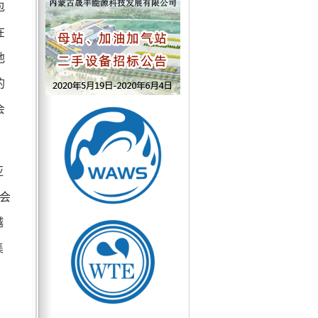
包
在
池
的
会
亚
大会
越
集