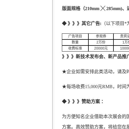
版面规格（
210mm ╳ 285mm)
、
◆
》》》其它广告
:
（以下项目*
广告项目
参观券
贵宾
数量
2
万份
1
万
收费标准
20000
元
1000
》》》
新技术
发布会
、新产品推
★企业如需安排此类活动，请及
★每场收费15,000元RMB，
◆
》》
》
赞助方案
：
为方便知名企业借助本次展会的
方案。高效赞助方案，将给您在