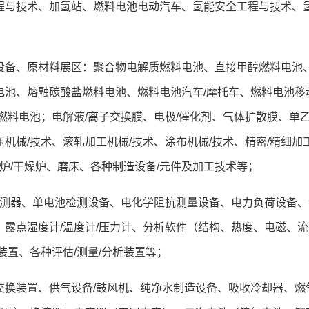
程与技术、加氢站、燃料电池电动汽车、氢能安全工程与技术、
池设备、原材料展区：聚合物电解质燃料电池、直接甲醇燃料电池
电池、熔融碳酸盐燃料电池、燃料电池汽车
/
摩托车、燃料电池移
燃料电池；电解液
/
离子交换膜、电极
/
催化剂、气体扩散膜、单
压机械
/
技术、滚轧加工机械
/
技术、涂布机械
/
技术、精密
/
精细加
炉
/
干燥炉、磨床、各种制造设备
/
元件及加工技术等；
测器、单电池检测设备、电化学阻抗测量设备、电力负荷设备、
、露点湿度计
/
温度计
/
压力计、分析软件（结构、热度、电磁、流
装置、各种评估
/
测量
/
分析装置等；
热交换装置、供气设备
/
鼓风机、纯净水制造设备、吸收冷却器、燃