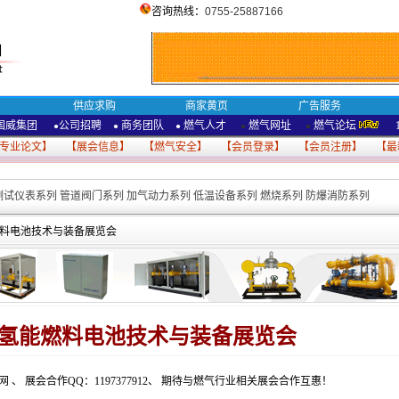
咨询热线：
0755-25887166
供应求购
商家黄页
广告服务
国威集团
公司招聘
商务团队
燃气人才
燃气网址
燃气论坛
●
●
●
●
●
专业论文
】 【
展会信息
】 【
燃气安全
】 【
会员登录
】 【
会员注册
】 【
最
测试仪表系列
管道阀门系列
加气动力系列
低温设备系列
燃烧系列
防爆消防系列
能燃料电池技术与装备展览会
亚洲氢能燃料电池技术与装备展览会
备网
、
展会合作QQ：1197377912
、
期待与燃气行业相关展会合作互惠！