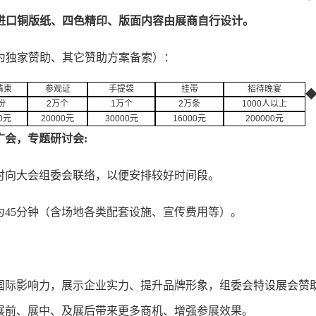
进口铜版纸、四色精印、版面内容由展商自行设计。
为独家赞助、其它赞助方案备索）：
请柬
参观证
手提袋
挂带
招待晚宴
份
2
万个
1
万个
2
万条
1000
人以上
0
元
20000
元
30000
元
16000
元
200000
元
广会，
专题
研讨
会
:
时向大会组委会联络，以便安排较好时间段。
时间为45分钟（含场地各类配套设施、宣传费用等）。
国际影响力，展示企业实力、提升品牌形象，组委会特设展会赞
展前、展中、及展后带来更多商机、增强参展效果。