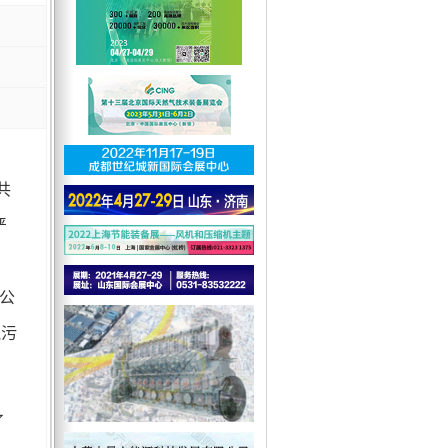
共
严
，
公
气污
了