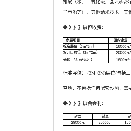
排放（水、二氧化碳）蒸汽
/
热水
子电池等）、其他纳米技术、其
◆
》》》展位收费：
参展项目
国内企业
标准展位（
3m*3m
）
18000
元
/
双开口展位（
3m*3m
）
20000
元
/
2
光地（
36 m
起租）
1800
元
/
标准展位： (3M×3M)展位(
空地：不包括任何配套设施，需
◆
》》》展会会刊：
封面
封底
28000
元
20000
元
150