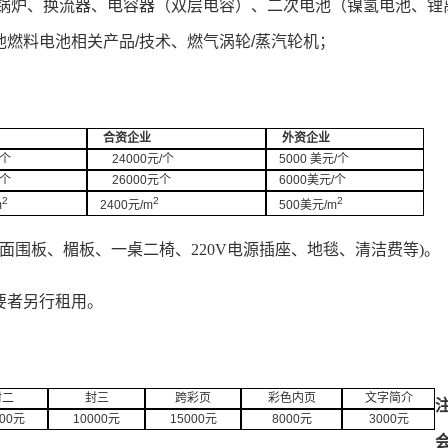
锅炉、换流器、电容器（双层电容）、二次电池（镍氢电池、锂
他燃料电池相关产品
/
技术、燃气涡轮
/
蒸汽轮机；
合资企业
外资企业
个
24000
元
/
个
5000
美元
/
个
个
26000
元个
6000
美元
/
个
2
2
2
m
2400
元
/m
500
美元
/m
包括三面围板、楣板、一桌二椅、220V电源插座、地毯、清洁费等)。
要者另行租用。
封二
封三
跨彩页
彩色内页
文字简介
00
元
10000
元
15000
元
8000
元
3000
元