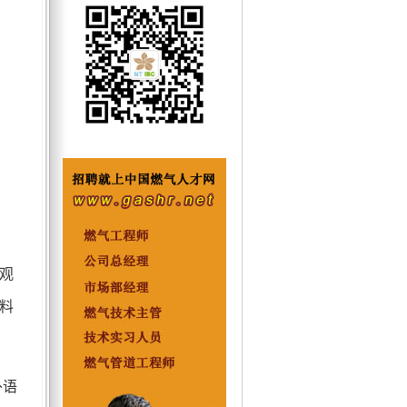
观
料
外语