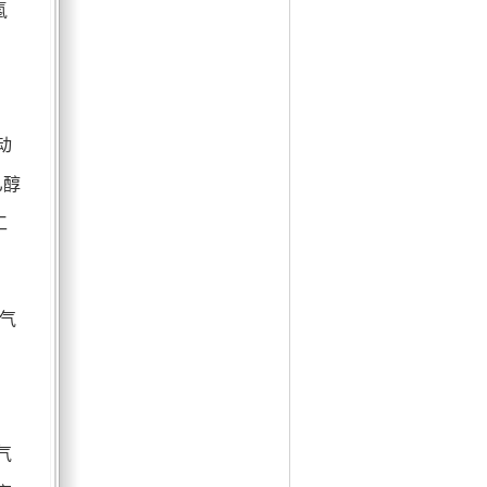
氢
、
动
乙醇
工
气
气