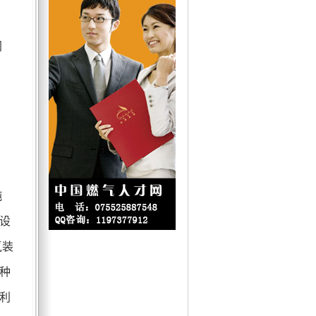
网
，
纯
设
氢装
种
利