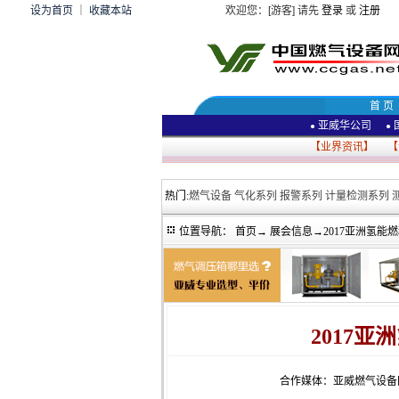
设为首页
｜
收藏本站
欢迎您：[游客] 请先
登录
或
注册
首 页
亚威华公司
●
●
【
业界资讯
】 【
热门:
燃气设备
气化系列
报警系列
计量检测系列
位置导航：
首页
→
展会信息
→2017亚洲氢
2017
合作媒体：亚威燃气设