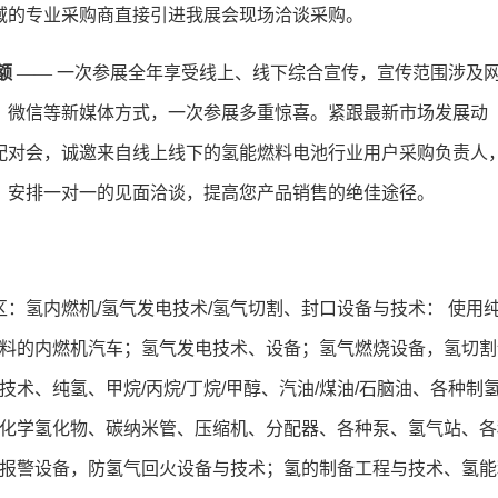
域的专业采购商直接引进我展会现场洽谈采购。
额
—— 一次参展全年享受线上、线下综合宣传，宣传范围涉及
、微信等新媒体方式，一次参展多重惊喜。紧跟最新市场发展动
配对会，诚邀来自线上线下的氢能燃料电池行业用户采购负责人
区，安排一对一的见面洽谈，提高您产品销售的绝佳途径。
区：氢内燃机
/
氢气发电技术
/
氢气切割、封口设备与技术： 使用
料的内燃机汽车；氢气发电技术、设备；氢气燃烧设备，氢切割
技术、纯氢、甲烷
/
丙烷
/
丁烷
/
甲醇、汽油
/
煤油
/
石脑油、各种制
、化学氢化物、碳纳米管、压缩机、分配器、各种泵、氢气站、各
报警设备，防氢气回火设备与技术；氢的制备工程与技术、氢能