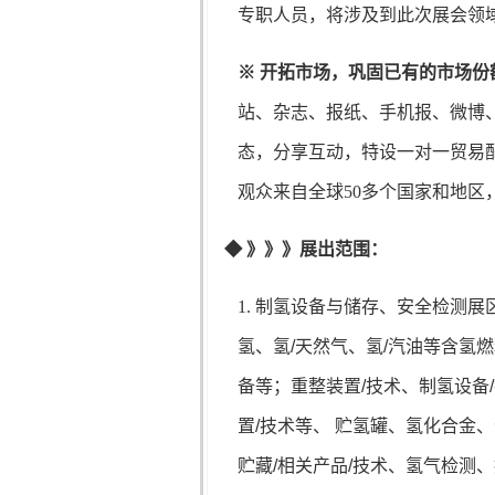
专职人员，将涉及到此次展会领
※
开拓市场，巩固已有的市场份
站、杂志、报纸、手机报、微博
态，分享互动，特设一对一贸易
观众来自全球50多个国家和地
◆
》》》展出范围：
1. 制氢设备与储存、安全检测展
氢、氢
/
天然气、氢
/
汽油等含氢燃
备等；重整装置
/
技术、制氢设备
/
置
/
技术等、 贮氢罐、氢化合金
贮藏
/
相关产品
/
技术、氢气检测、