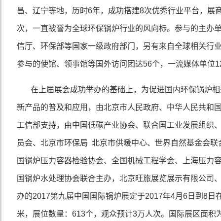
昌、辽宁等地，历时
6
年，成功搭建
8
次优秀行业平台，展
次，一直被誉为全球环保锅炉行业的风向标。参与的主办
信厅、环保部等国家一级政府部门，另有来自全球相关行
参与的使馆、领事馆等国外访问团达
56
个，一流媒体单位
1
在上届展会成功举办的基础上，为促进国内环保锅炉相
新产品的普及和应用，由北京市人民政府、中华人民共和
工信部支持，由中国低碳产业协会、联合国工业发展组织
员会、北京市环保局 北京市供暖中心、世界自然基金会联
国锅炉压力容器检验协会、全国机械工程学会、上海压力
国锅炉水处理协会联合主办，北京旺旅展览展示有限公司
办的
2017
第九届中国国际锅炉展定于
2017
年
4
月
6
日到
8
日
米，展位数量：
613
个，观众预计
3
万人次。国际展区面积