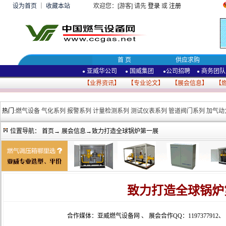
设为首页
｜
收藏本站
欢迎您：[游客] 请先
登录
或
注册
首 页
供应求购
亚威华公司
国威集团
公司招聘
商务团队
●
●
●
●
【
业界资讯
】 【
专业论文
】 【
展会信息
】 【
热门:
燃气设备
气化系列
报警系列
计量检测系列
测试仪表系列
管道阀门系列
加气动
位置导航：
首页
→
展会信息
→致力打造全球锅炉第一展
致力打造全球锅炉
合作媒体：亚威燃气设备网
、
展会合作QQ：1197377912
、