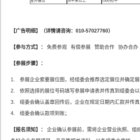
室外展位
36
平米以上
1000
元
/
平
【广告明细】（详情请咨询：
010-57027760
）
【参与方式】：
免费参观
有偿参展
赞助合作
协办合办
【参展步骤】：
1.
参展企业索要展位图，经组委会推荐选定展位并确定展
2.
依照选择的展位号码填写参展申请表并传真到组委会以
3.
组委会确认盖章回传后，企业在规定日期内汇款并传真
4.
组委会确认款项到账；
【报名须知】：
企业确认参展前，需将企业营业执照、组