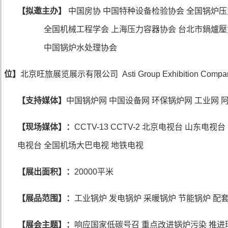
【拟邀主办】
中国房协 中国特种设备检验协会 全国锅炉
全国机械工程学会 上海压力容器协会 台北市鍋爐
中国锅炉水处理协会
单位】
北京旺旅展览展示有限公司
Asti Group Exhibition Compa
【支持媒体】
中国锅炉网 中国设备网 环保锅炉网 工业网 
【现场媒体】：
CCTV-13 CCTV-2
北京电视台 山东电视台
电视台 全国机场大巴电视 地铁电视
【展出面积】：
20000
平米
【展品范围】：
工业锅炉 发电锅炉 采暖锅炉 节能锅炉 配套
【展会主题】：
响应国家低碳号召 重点改进锅炉污染 推进