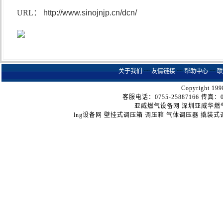
URL：
http://www.sinojnjp.cn/dcn/
关于我们
┈
友情链接
┈
帮助中心
┈
联
Copyright 199
客服电话：0755-25887166 传真：075
亚威燃气设备网
深圳亚威华燃
lng设备网
壁挂式调压箱
调压箱
气体调压器
撬装式