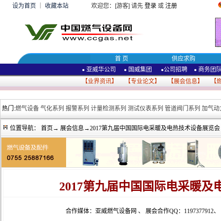
设为首页
｜
收藏本站
欢迎您：[游客] 请先
登录
或
注册
首 页
供应求购
亚威华公司
国威集团
公司招聘
商务团
●
●
●
●
【
业界资讯
】 【
专业论文
】 【
展会信息
】 【
热门:
燃气设备
气化系列
报警系列
计量检测系列
测试仪表系列
管道阀门系列
加气动
位置导航：
首页
→
展会信息
→2017第九届中国国际电采暖及电热技术设备展览会
2017第九届中国国际电采暖
合作媒体：亚威燃气设备网
、
展会合作QQ：1197377912
、