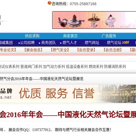
咨询热线：
0755-25887166
供应求购
商家黄页
广告服务
国威集团
公司招聘
商务团队
燃气人才
燃气网址
燃气论坛
●
●
●
●
●
专业论文
】 【
展会信息
】 【
燃气安全
】 【
会员登录
】 【
会员注册
】 【
最
测试仪表系列
管道阀门系列
加气动力系列
低温设备系列
燃烧系列
防爆消防系列
然气分会2016年年会——中国液化天然气论坛暨展览
会2016年年会——中国液化天然气论坛暨
备网
、
展会合作QQ：1197377912
、
期待与燃气行业相关展会合作互惠！