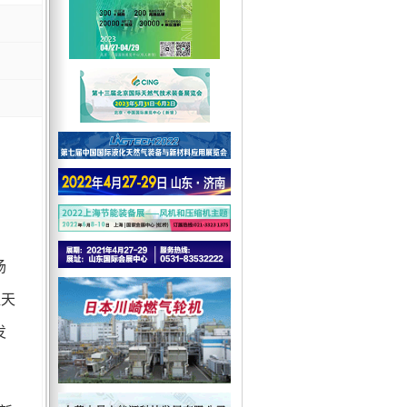
场
让天
发