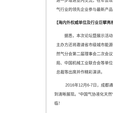
进一步增进业内交流，在年会现
气行业的领先企业参与最新产品
【海内外权威单位及行业巨擘亮
据悉，本次论坛暨展示活动
主办方还将邀请省市级城市能源
然气分会第二届理事会二次会议
局、中国机械工业联合会等单位
总裁等出席并作精彩演讲。
2016
年
12
月
6-7
日，成都
通
到清晰展现。“中国气协液化天然
临！