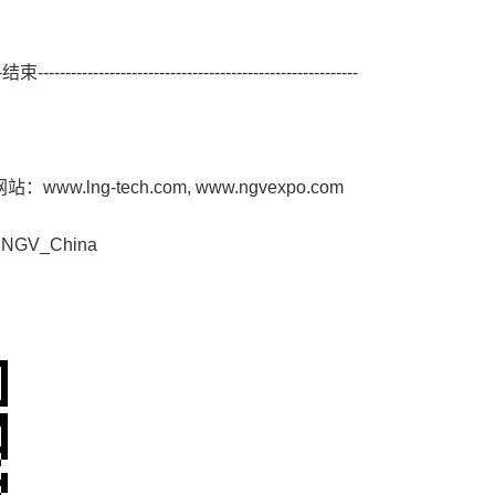
-
结束
----------------------------------------------------------
网站：
www.lng-tech.com
,
www.ngvexpo.com
 NGV_China