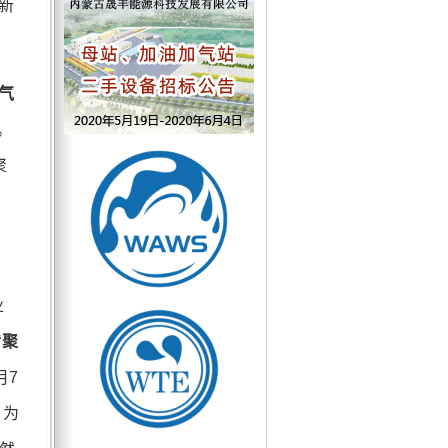
新
气
。
聚
业
“聚
月
7
，为