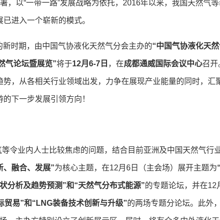
部署，以“一带一路”发展战略为依托，
2016
年以来，我国天然气等
展已进入一个崭新的模式。
的新时期，由中国气协液化天然气分会主办的
“中国气协液化天然
然气论坛暨展览”
将于
12
月
6-7
日
，在
成都
通威国际会议中心
召开
趋势，从各相关行业领域出发，力争在展现产业能量的同时，汇
游的下一步发展引领方向！
气等令业内人士比较焦虑的问题，结合目前亚洲及中国天然气行
新、融合、发展”
为核心主题，在
12
月
6
日（主会场）展开主题为
状分析及趋势预测”和“天然气分布式能源”
的专题论坛，并在
12
际贸易”和“
LNG
装备技术创新与升级”
的两场专题分论坛。此外