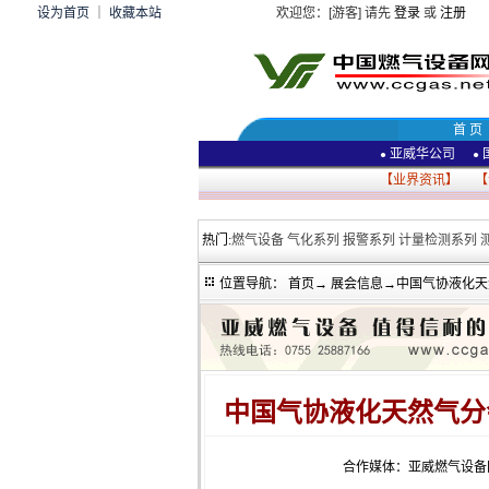
设为首页
｜
收藏本站
欢迎您：[游客] 请先
登录
或
注册
首 页
亚威华公司
●
●
【
业界资讯
】 【
热门:
燃气设备
气化系列
报警系列
计量检测系列
位置导航：
首页
→
展会信息
→中国气协液化天
中国气协液化天然气分
合作媒体：亚威燃气设