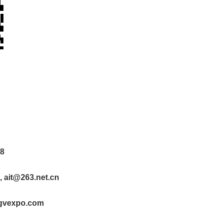
8
 ait@263.net.cn
gvexpo.com