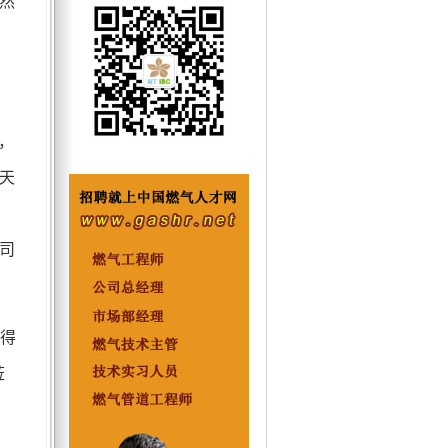
然
，
天
司
得
莅