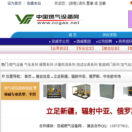
设为首页
｜
收藏本站
欢迎您：[游客] 请先
登录
或
注册
首 页
供应求购
亚威华公司
国威集团
公司招聘
商务团
●
●
●
●
【
业界资讯
】 【
专业论文
】 【
展会信息
】 【
热门:
燃气设备
气化系列
报警系列
计量检测系列
测试仪表系列
管道阀门系列
加气动
位置导航：
首页
→
展会信息
→立足新疆，辐射中亚、俄罗斯、中东欧市场
立足新疆，辐射中亚、俄罗
合作媒体：亚威燃气设备网
、
展会合作QQ：1197377912
、