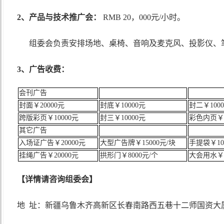
2、产品与技术推广会：
RMB 20，000元/小时。
组委会负责安排场地、桌椅、音响及麦克风、投影仪、
3、广告收费：
会刊广告
封面￥20000元
封底￥10000元
封二￥100
跨版彩页￥10000元
封三￥10000元
彩色内页￥5
其它广告
入场证广告￥20000元
大型广告牌￥15000元/块
手提袋￥10
挂绳广告￥20000元
拱形门￥8000元/个
大会用水￥1
【详情请咨询组委会】
地
址：新疆乌鲁木齐高新区长春南路西五巷十二师国资大