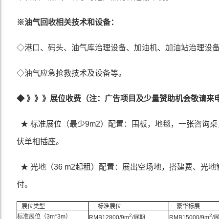
※
油气回收相关技术和设备：
◇港口、码头、油气库治理设备、加油机、加油站治理设
◇油气应急抢救技术及设备等。
◆
》》》展位收费
（注：广告项目及少量赞助机会敬请来
★ 标准展位（最少
9m2
）配置：围板，地毯，一张咨询桌
伏单相插座。
★ 光地（
36 m2
起租）配置：展出空场地，搭建费、光地
付。
展位类型
标准展位
豪华标展
2
2
标准展位（
3m*3m
）
RMB12800/9m
/
展期
RMB15000/9m
/