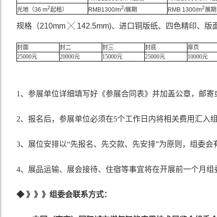
2
2
2
光地（
36 m
起租）
RMB1300/m
/
展期
RMB 1300/m
展期
规格（
210mm
╳
142.5mm)
、进口铜版纸、四色精印、版
封面
封二
封三
封底
扉页
25000
元
20000
元
15000
元
25000
元
10000
元
1、参展单位详细填写好《参展合同表》并加盖公章，邮寄
2、报名后，参展单位必须在5个工作日内将相关费用汇入
3、展位安排以“先报名、先交款、先安排”为原则，组委会
4、展品运输、展会接待、住宿等事宜将在开展前一个月组
◆
》》
》
组委会联系方式：