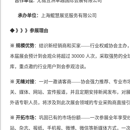
合作单位
:
无锡五洲卓越国际会展有限公司
承办单位：
上海鲲慧展览服务有限公司
◆
》》》参展理由
※ 规模优势
：结识新经销商和买家——行业权威协会主办
本届展会预计到会观众将超过
30000
人次，采取强势的全
库，重点邀约行业用户到会参观洽谈。
※ 无缝对接
：一对一邀请客商——协会强力推荐、专业市
关、媒体、网站、宣传报道，并且定期安排新闻发布，对
外语专职人员，将涉及到此次展会领域的专业采购商直接
※ 开拓市场：
巩固已有的市场份额——一次参展全年享受
站、杂志、报纸、手机报、微博、微信等新媒体方式，一