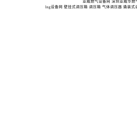
亚威燃气设备网
深圳亚威华燃
lng设备网
壁挂式调压箱
调压箱
气体调压器
撬装式