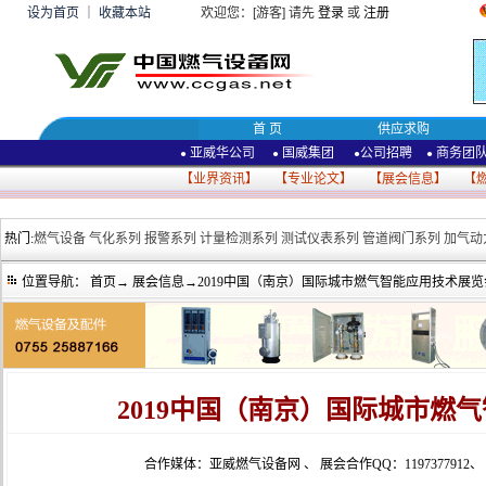
设为首页
｜
收藏本站
欢迎您：[游客] 请先
登录
或
注册
首 页
供应求购
亚威华公司
国威集团
公司招聘
商务团
●
●
●
●
【
业界资讯
】 【
专业论文
】 【
展会信息
】 【
热门:
燃气设备
气化系列
报警系列
计量检测系列
测试仪表系列
管道阀门系列
加气动
位置导航：
首页
→
展会信息
→2019中国（南京）国际城市燃气智能应用技术展览
2019中国（南京）国际城市燃
合作媒体：亚威燃气设备网
、
展会合作QQ：1197377912
、