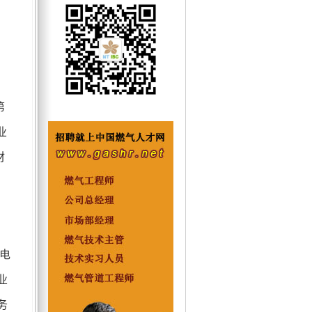
第
业
材
电
业
务