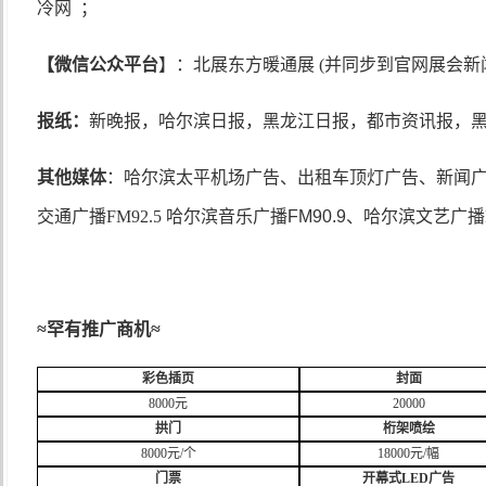
冷网
；
【
微信公众平台
】：北展东方暖通展 (
并同步到官网展会新
报纸：
新晚报，哈尔滨日报，黑龙江日报，都市资讯报，
其他媒体
：哈尔滨太平
机场广告、出租车顶灯广告、新闻
交通广播
FM92.5
哈尔滨音乐广播
FM90.9
、
哈尔滨文艺广播
≈
罕有推广商机
≈
彩色插页
封面
8000元
20000
拱门
桁架喷绘
8
000元/个
18
000元/幅
门票
开幕式LED广告