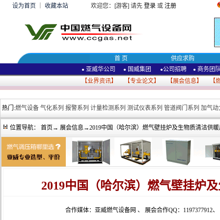
设为首页
｜
收藏本站
欢迎您：[游客] 请先
登录
或
注册
首 页
供应求购
亚威华公司
国威集团
公司招聘
商务团
●
●
●
●
【
业界资讯
】 【
专业论文
】 【
展会信息
】 【
热门:
燃气设备
气化系列
报警系列
计量检测系列
测试仪表系列
管道阀门系列
加气动
位置导航：
首页
→
展会信息
→2019中国（哈尔滨）燃气壁挂炉及生物质清洁供
2019中国（哈尔滨）燃气壁挂炉
合作媒体：亚威燃气设备网
、
展会合作QQ：1197377912
、