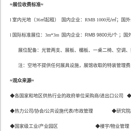
≈
展位收费标准
≈
l 室内光地（36
㎡起租
） 国内企业：RMB 1000
元
/
㎡；国外
l
国际标准展位：
3m*3m
国内企业：
RMB 9800
元
/
个 ；国
展位配备：光管两支、展板、楣板、一桌二椅、空调、
注：空地不提供任何展具设施，展馆收取的特装管理费
≈
观众来源
≈
◆各国家和地区供热行业的政府单位采购商
/
进出口公司 
◆热力公司
/
协会
/
公共设施代表
/
市政管理 ◆研究院
◆国家级工业
/
产业园区 ◆楼宇
/
物业管