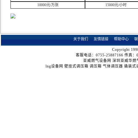
10000元/万张
15000元/小时
关于我们
┈
友情链接
┈
帮助中心
┈
联
Copyright 199
客服电话：0755-25887166 传真：075
亚威燃气设备网
深圳亚威华燃
lng设备网
壁挂式调压箱
调压箱
气体调压器
撬装式