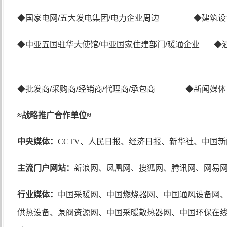
◆国家电网
/
五大发电集团
/
电力企业周边 ◆建筑设
◆中亚五国驻华大使馆
/
中亚国家住建部门
/
暖通企业 ◆
◆批发商
/
采购商
/
经销商
/
代理商
/
承包商
≈
战略推广合作单位
≈
中央媒体：
CCTV
、人民日报、经济日报、新华社、中国新
主流门户网站：
新浪网、凤凰网、搜狐网、腾讯网、网易
行
业媒体：
中国采暖网、中国燃烧器网、中国通风设备网
供热设备、
泵阀资源网、中国采暖散热器网、中国环保在