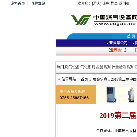
设为首页
｜
收藏本站
欢迎您：[游客] 请先
登录
或
注册
首 页
亚威华公司
●
●
【
业界资讯
】 【
热门:
燃气设备
气化系列
报警系列
计量检测系列
位置导航：
首页
→
展会信息
→2019第二届
2019第
合作媒体：亚威燃气设