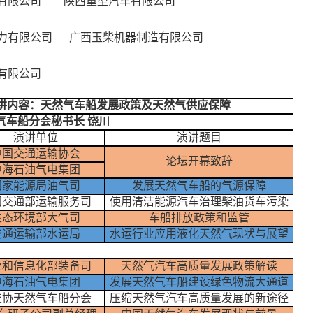
有限公司
陕西重型汽车有限公司
力有限公司
广西玉柴机器制造有限公司
有限公司
.40 主讲内容：天然气车船发展政策及天然气供应保障
气车船分会秘书长 饶川
演讲单位
演讲题目
中国交通运输协会
论坛开幕致辞
中海石油气电集团
国家能源局油气司
发展天然气车船的气源保障
国交通部运输服务司
使用清洁能源汽车治理柴油货车污染
生态环境部大气司
车船排放政策和监管
交通运输部水运局
水运行业应用液化天然气
现状
与展望
业和信息化部装备司
天然气汽车高质量发展政策解读
中海石油气电集团
发展天然气
车船
建设绿色物流大通道
交协天然气车船分会
压缩天然气汽车高质量发展的新途径