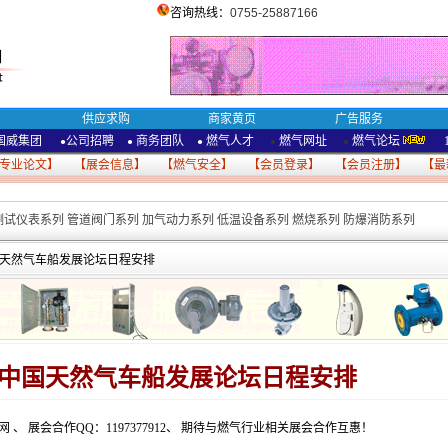
咨询热线：
0755-25887166
供应求购
商家黄页
广告服务
国威集团
公司招聘
商务团队
燃气人才
燃气网址
燃气论坛
●
●
●
●
●
专业论文
】 【
展会信息
】 【
燃气安全
】 【
会员登录
】 【
会员注册
】 【
最
测试仪表系列
管道阀门系列
加气动力系列
低温设备系列
燃烧系列
防爆消防系列
中国天然气车船发展论坛日程安排
二届中国天然气车船发展论坛日程安排
备网
、
展会合作QQ：1197377912
、
期待与燃气行业相关展会合作互惠！