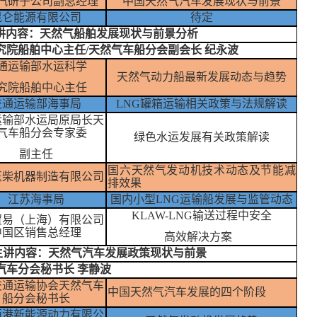
汽研子公司副总经理
中国天然气汽车发展现状与前景
昆仑能源有限公司
待定
2:00主讲内容：天然气船舶发展现状与前景分析
究院船舶中心主任/天然气车船分会副会长 纪永波
通运输部水运
科学
天然气动力船最新发展动态与趋势
究院船舶中心主任
交通运输部海事局
LNG罐箱运输相关政策与法规解读
运输部水运
局原局长天
气车船分会专家委
绿色水运发展有关政策解读
副主任
国六天然气发动机技术动态及节能减
玉柴机器制造有限公司
排效果
江苏海事局
国内小型
LNG运输船发展与监管动态
KLAW-LNG输送过程中安全
贸易（上海）有限公司
中国区销售总经理
高效解决方案
17:30 主讲内容：天然气汽车发展政策现状与前景
汽车分会秘书长 李静波
交通运输协会天然气车
中国天然气汽车发展的四个阶段
船分会秘书长
西港新能源动力有限公