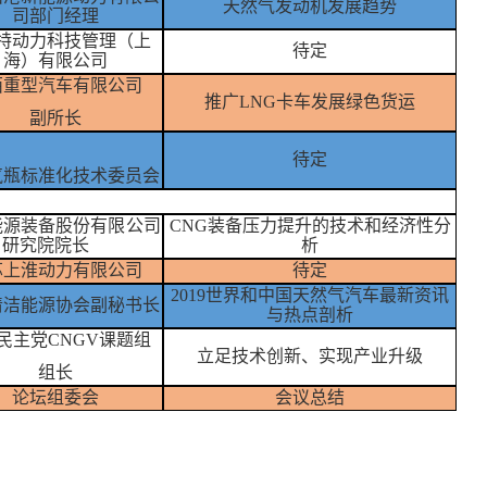
天然气发动机发展趋势
司部门经理
特动力科技管理（上
待定
海）有限公司
西重型汽车有限公司
推广
LNG卡车发展绿色货运
副所长
待定
气瓶标准化技术委员会
能源装备股份有限公司
CNG装备压力提升的技术和经济性分
研究院院长
析
苏上淮动力有限公司
待定
2019世界和中国天然气汽车最新资讯
清洁能源协会副秘书长
与热点剖析
民主党
CNGV
课题组
立足技术创新、实现产业升级
组长
论坛组委会
会议总结