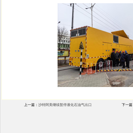
上一篇：
沙特阿美继续暂停液化石油气出口
下一篇