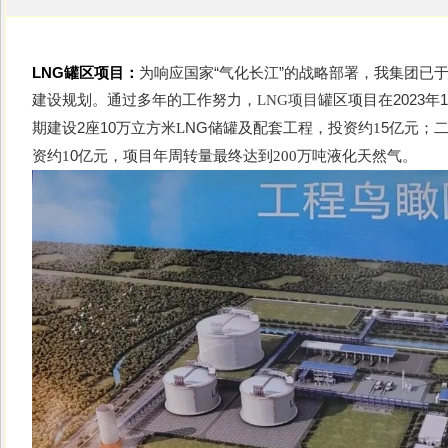
LNG罐区项目：
为响应国家“气化长江”的战略部署，我集团已于
建设规划。通过多年的工作努力，
罐区项目在2023
LNG项目
期建设2座1
0
NG
5
万立方米L
储罐及配套工程，投资约1
亿元；二
0
资约1
亿元，项目年周转量最终达到200万吨液化天然气。