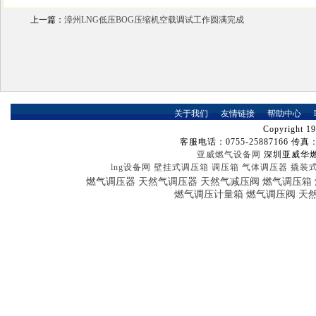
上一篇：
漳州LNG低压BOG压缩机空载调试工作圆满完成
关于我们
┈
友情链接
┈
帮助中心
┈
Copyright 19
客服电话：0755-25887166 传真：07
亚威燃气设备网
深圳亚威华
lng设备网
壁挂式调压箱
调压箱
气体调压器
撬装
燃气调压器
天然气调压器
天然气减压阀
燃气调压箱
燃气调压计量箱
燃气调压阀
天