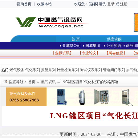
设为首页
｜
收藏本站
欢迎您：[游客] 请先
登录
或
注册
首 页
供应求购
亚威华公司
国威集团
公司招聘
商务团
●
●
●
●
【
业界资讯
】 【
专业论文
】 【
展会信息
】 【
热门:
燃气设备
气化系列
报警系列
计量检测系列
测试仪表系列
管道阀门系列
加气动
位置导航：
首页
→
燃气资讯
→LNG罐区项目“气化长江”的战略部署
LNG罐区项目“气化长
更新时间：2024-02-26 来源：中国燃气