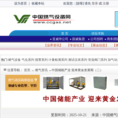
设为首页
｜
收藏本站
欢迎您：[游客] 请先
登录
或
注册
首 页
供应求购
亚威华公司
国威集团
公司招聘
商务团
●
●
●
●
【
业界资讯
】 【
专业论文
】 【
展会信息
】 【
热门:
燃气设备
气化系列
报警系列
计量检测系列
测试仪表系列
管道阀门系列
加气动
位置导航：
首页
→
燃气资讯
→中国储能产业 迎来黄金发展期（二）
中国储能产业 迎来黄
更新时间：2025-10-21 来源：中国燃气