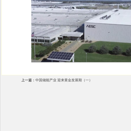
上一篇：
中国储能产业 迎来黄金发展期（一）