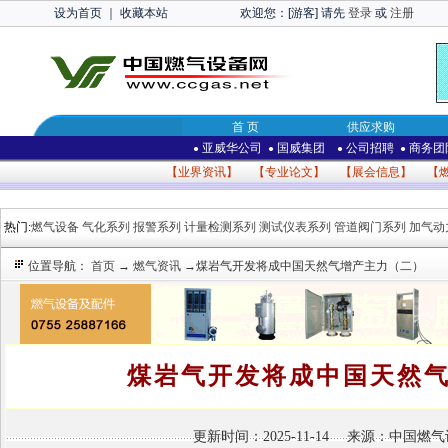
设为首页
｜
收藏本站
欢迎您：[游客] 请先
登录
或
注册
首 页
供应求购
亚威华公司
国威集团
公司招聘
商务团
●
●
●
●
【
业界资讯
】 【
专业论文
】 【
展会信息
】 【
热门:
燃气设备
气化系列
报警系列
计量检测系列
测试仪表系列
管道阀门系列
加气动
位置导航：
首页
→
燃气资讯
→煤岩气开发将成中国天然气增产主力（二）
煤岩气开发将成中国天然
更新时间：2025-11-14 来源：中国燃气