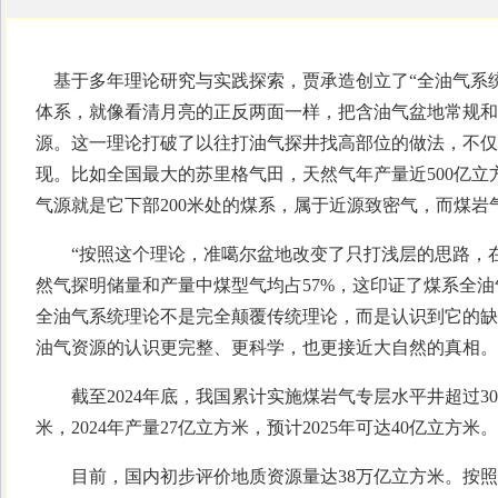
基于多年理论研究与实践探索，贾承造创立了“全油气系统
体系，就像看清月亮的正反两面一样，把含油气盆地常规和
源。这一理论打破了以往打油气探井找高部位的做法，不仅
现。比如全国最大的苏里格气田，天然气年产量近500亿
气源就是它下部200米处的煤系，属于近源致密气，而煤
“按照这个理论，准噶尔盆地改变了只打浅层的思路，在
然气探明储量和产量中煤型气均占57%，这印证了煤系全油
全油气系统理论不是完全颠覆传统理论，而是认识到它的缺
油气资源的认识更完整、更科学，也更接近大自然的真相。
截至2024年底，我国累计实施煤岩气专层水平井超过300
米，2024年产量27亿立方米，预计2025年可达40亿立方米。
目前，国内初步评价地质资源量达38万亿立方米。按照当