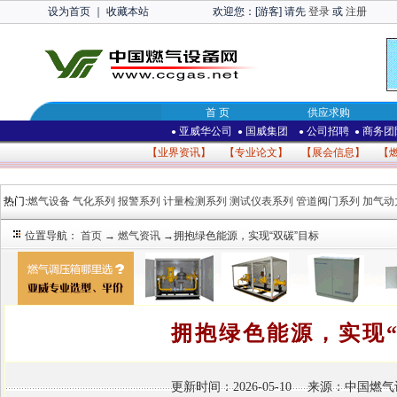
设为首页
｜
收藏本站
欢迎您：[游客] 请先
登录
或
注册
首 页
供应求购
亚威华公司
国威集团
公司招聘
商务团
●
●
●
●
【
业界资讯
】 【
专业论文
】 【
展会信息
】 【
热门:
燃气设备
气化系列
报警系列
计量检测系列
测试仪表系列
管道阀门系列
加气动
位置导航：
首页
→
燃气资讯
→拥抱绿色能源，实现“双碳”目标
拥抱绿色能源，实现“
更新时间：2026-05-10 来源：中国燃气