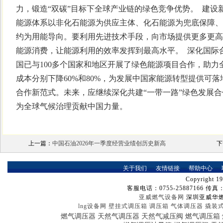
力，锻造“双碳”目标下全球产业链的绿色竞争优势。 建
能源体系以非化石能源为供应主体、化石能源为兜底保障、
约为用能导向。要利用先进技术手段，向市场提供更多更高
能源消费，让能源利用的效率发挥到最高水平。 深化国际
国已与100多个国家和地区开展了绿色能源项目合作，助
成本分别下降60%和80%，为发展中国家能源转型提供可落
合作新范式。未来，应继续深化共建“一带一路”绿色发展合
为全球气候治理贡献中国力量。
上一篇：
中国石油2026年一季度经营业绩创历史新高
下
关于我们
┈
友情链接
┈
帮助中心
┈
Copyright 19
客服电话：0755-25887166 传真：07
亚威燃气设备网
深圳亚威华
lng设备网
壁挂式调压箱
调压箱
气体调压器
撬装
燃气调压器
天然气调压器
天然气减压阀
燃气调压箱