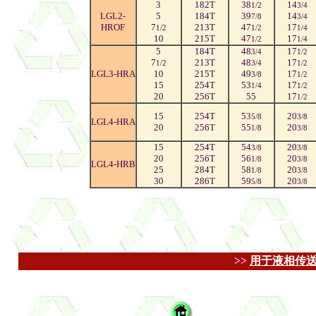
3
182T
38
14
1/2
3/4
LGL2-
5
184T
39
14
7/8
3/4
HROF
7
213T
47
17
1/2
1/2
1/4
10
215T
47
17
1/2
1/4
5
184T
48
17
3/4
1/2
7
213T
48
17
1/2
3/4
1/2
LGL3-HRA
10
215T
49
17
3/8
1/2
15
254T
53
17
1/4
1/2
20
256T
55
17
1/2
15
254T
53
20
5/8
3/8
LGL4-HRA
20
256T
55
20
1/8
3/8
15
254T
54
20
3/8
3/8
20
256T
56
20
1/8
3/8
LGL4-HRB
25
284T
58
20
1/8
3/8
30
286T
59
20
5/8
3/8
>>
用于液相传