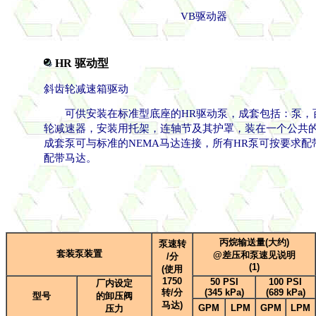
VB驱动器
HR 驱动型
斜齿轮减速箱驱动
可供安装在标准型底座的HR驱动泵，成套包括：泵，
轮减速器，安装用托架，连轴节及其护罩，装在一个公共
成套泵可与标准的NEMA马达连接，所有HR泵可按要求配
配带马达。
丙烷输送量(大约)
泵速转
套装泵装置
@差压和泵速见说明
/分
(1)
(使用
1750
50 PSI
100 PSI
厂内设定
转/分
(345 kPa)
(689 kPa)
型号
的卸压阀
马达)
GPM
LPM
GPM
LPM
压力