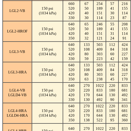
660
67
254
57
216
150 psi
520
50
189
41
155
LGL2-VB
(1034 kPa)
420
40
151
30
114
330
30
114
23
87
640
65
246
55
208
150 psi
520
50
189
41
155
LGL2-HROF
(1034 kPa)
420
40
151
31
114
350
32
121
24
91
640
133
503
112
424
150 psi
520
108
409
84
318
LGL3-VB
(1034 kPa)
420
80
303
60
227
330
59
223
42
159
640
133
503
112
424
150 psi
520
108
409
84
318
LGL3-HRA
(1034 kPa)
420
80
303
60
227
350
63
238
45
170
640
270
1022
220
833
LGL4-VB
150 psi
520
220
833
180
681
LGLD4-VB
(1034 kPa)
420
170
644
130
492
330
130
492
90
341
640
270
1022
220
833
LGL4-HRA
150 psi
520
220
833
180
681
LGLD4-HRA
(1034 kPa)
420
170
644
130
492
350
138
522
95
360
640
270
1022
220
833
LGL4-HRB
150 psi