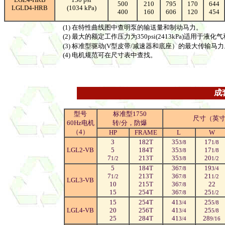
500
210
795
170
644
LGLD4-HRB
(1034 kPa)
400
160
606
120
454
(1) 在特性曲线图中查明泵的输送量和制动马力。
(2) 最大的额定工作压力为350psi(2413kPa)适用于液化气
(3) 标准型驱动(V型皮带/减速器和底座）的最大传输马力
(4) 电机规范可在尺寸表中查找。
成
型号
标准型1750
尺寸（英
60Hz电机
转/分，防爆
（4）
HP
FRAME
L
W
3
182T
35
17
3/8
1/8
LGL2-VB
5
184T
35
17
3/8
1/8
7
213T
35
20
1/2
3/8
1/2
5
184T
36
19
7/8
3/4
7
213T
36
21
1/2
7/8
1/2
LGL3-VB
10
215T
36
22
7/8
15
254T
36
25
7/8
1/2
15
254T
41
25
3/4
5/8
LGL4-VB
20
256T
41
25
3/4
5/8
25
284T
41
28
3/4
9/16