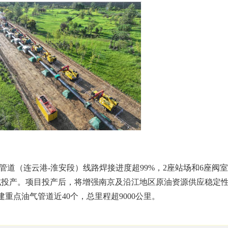
油管道（连云港-淮安段）线路焊接进度超99%，2座站场和6座阀室
成投产。项目投产后，将增强南京及沿江地区原油资源供应稳定
重点油气管道近40个，总里程超9000公里。