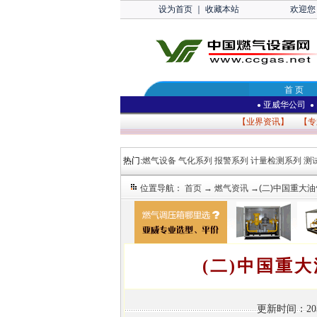
设为首页
｜
收藏本站
欢迎您
首 页
亚威华公司
●
●
【
业界资讯
】 【
专
热门:
燃气设备
气化系列
报警系列
计量检测系列
测
位置导航：
首页
→
燃气资讯
→(二)中国重大
(二)中国重
更新时间：20