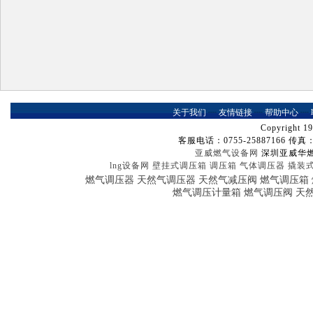
关于我们
┈
友情链接
┈
帮助中心
┈
Copyright 19
客服电话：0755-25887166 传真：07
亚威燃气设备网
深圳亚威华
lng设备网
壁挂式调压箱
调压箱
气体调压器
撬装
燃气调压器
天然气调压器
天然气减压阀
燃气调压箱
燃气调压计量箱
燃气调压阀
天