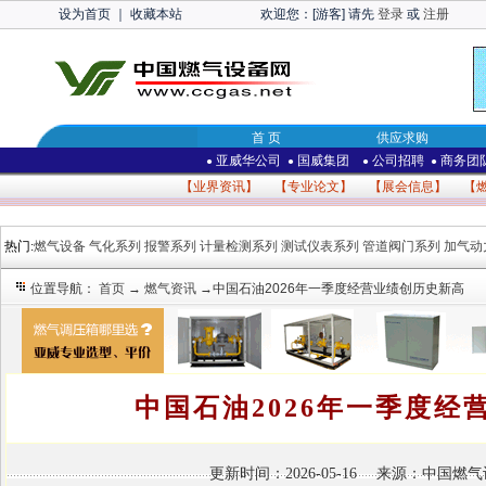
设为首页
｜
收藏本站
欢迎您：[游客] 请先
登录
或
注册
首 页
供应求购
亚威华公司
国威集团
公司招聘
商务团
●
●
●
●
【
业界资讯
】 【
专业论文
】 【
展会信息
】 【
热门:
燃气设备
气化系列
报警系列
计量检测系列
测试仪表系列
管道阀门系列
加气动
位置导航：
首页
→
燃气资讯
→中国石油2026年一季度经营业绩创历史新高
中国石油2026年一季度经
更新时间：2026-05-16 来源：中国燃气