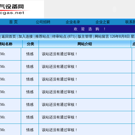
首 页
公司招聘
企业名录
企业之窗
联系
欢 迎 选 购 ！
|
返回首页
|
加入连接
|
推荐站点
|
待审站点
(871)
|
版主管理
|
网站留言
126年8月8
网站名称
分类
网站介绍
Mr.
情感
该站还没有通过审核！
Mr.
情感
该站还没有通过审核！
Mr.
情感
该站还没有通过审核！
Mr.
情感
该站还没有通过审核！
Mr.
情感
该站还没有通过审核！
Mr.
情感
该站还没有通过审核！
Mr.
情感
该站还没有通过审核！