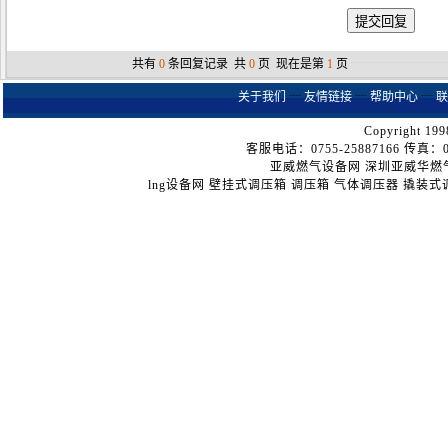
共有
0
条回复记录 共
0
页 现在是第
1
页
┈┈┈┈┈┈┈┈
关于我们
┈
友情链接
┈
帮助中心
┈
联
Copyright 199
客服电话：0755-25887166 传真：075
亚威燃气设备网
深圳亚威华燃
lng设备网
壁挂式调压箱
调压箱
气体调压器
撬装式