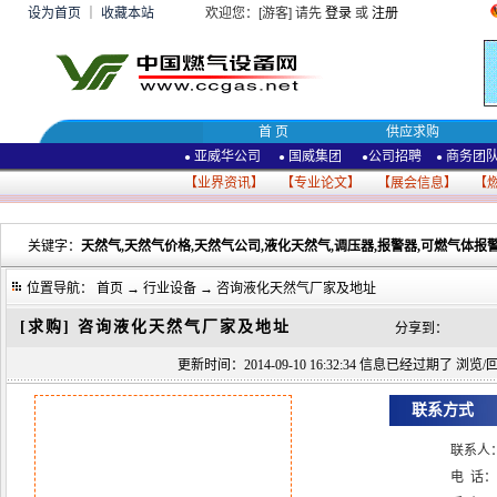
设为首页
｜
收藏本站
欢迎您：[游客] 请先
登录
或
注册
首 页
供应求购
亚威华公司
国威集团
公司招聘
商务团
●
●
●
●
【
业界资讯
】 【
专业论文
】 【
展会信息
】 【
关键字：
天然气,天然气价格,天然气公司,液化天然气,调压器,报警器,可燃气体报警
位置导航：
首页
→
行业设备
→ 咨询液化天然气厂家及地址
[求购]
咨询液化天然气厂家及地址
分享到：
更新时间：2014-09-10 16:32:34 信息已经过期了 浏览/回复
联系方式
联系人
电 话：