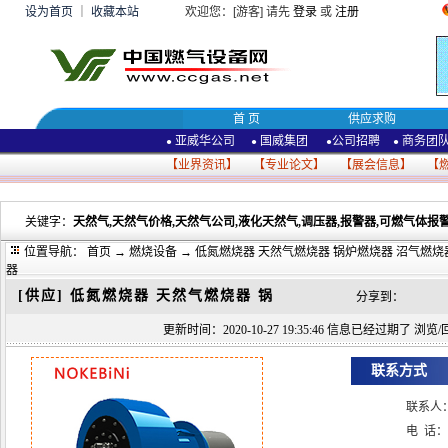
设为首页
｜
收藏本站
欢迎您：[游客] 请先
登录
或
注册
首 页
供应求购
亚威华公司
国威集团
公司招聘
商务团
●
●
●
●
【
业界资讯
】 【
专业论文
】 【
展会信息
】 【
关键字：
天然气,天然气价格,天然气公司,液化天然气,调压器,报警器,可燃气体报警
位置导航：
首页
→
燃烧设备
→ 低氮燃烧器 天然气燃烧器 锅炉燃烧器 沼气燃烧
器
[供应]
低氮燃烧器 天然气燃烧器 锅
分享到：
更新时间：2020-10-27 19:35:46 信息已经过期了 浏览/回
联系方式
联系人
电 话：