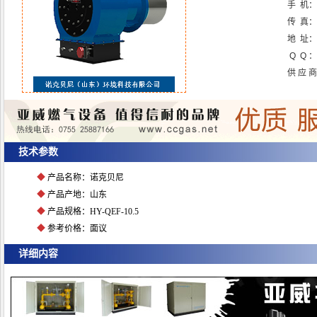
手 机：
传 真
地 址：
Q Q ：
供 应 
点击放大图片
技术参数
◆
产品名称：诺克贝尼
◆
产品产地：山东
◆
产品规格：HY-QEF-10.5
◆
参考价格：面议
详细内容