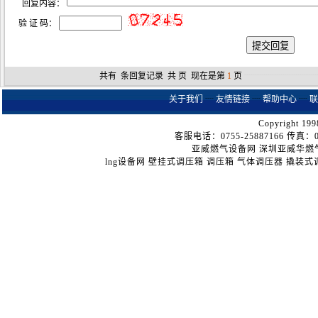
回复内容：
验 证 码：
共有
条回复记录 共
页 现在是第
1
页
┈┈┈┈┈┈┈┈
关于我们
┈
友情链接
┈
帮助中心
┈
联
Copyright 199
客服电话：0755-25887166 传真：075
亚威燃气设备网
深圳亚威华燃
lng设备网
壁挂式调压箱
调压箱
气体调压器
撬装式