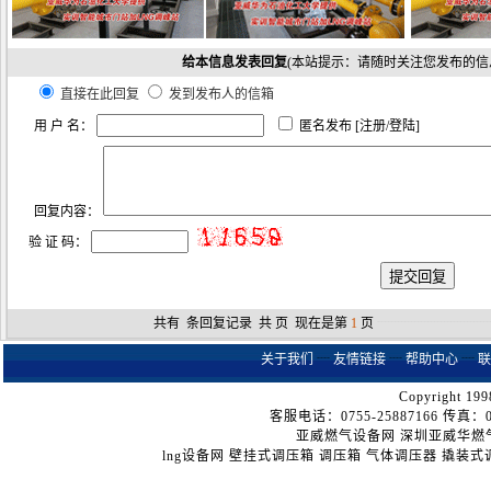
给本信息发表回复
(本站提示：请随时关注您发布的信
直接在此回复
发到发布人的信箱
用 户 名：
匿名发布 [
注册
/
登陆
]
回复内容：
验 证 码：
共有
条回复记录 共
页 现在是第
1
页
┈┈┈┈┈┈┈┈
关于我们
┈
友情链接
┈
帮助中心
┈
联
Copyright 199
客服电话：0755-25887166 传真：075
亚威燃气设备网
深圳亚威华燃
lng设备网
壁挂式调压箱
调压箱
气体调压器
撬装式