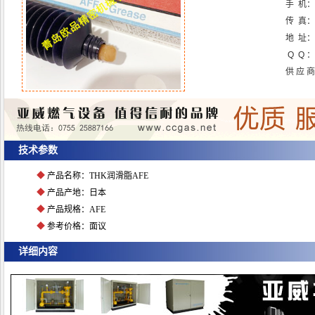
手 机：
传 真
地 址：
Q Q ：
供 应 
点击放大图片
技术参数
◆
产品名称：THK润滑脂AFE
◆
产品产地：日本
◆
产品规格：AFE
◆
参考价格：面议
详细内容