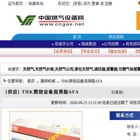
设为首页
｜
收藏本站
欢迎您：[游客] 请先
登录
或
注册
首 页
供应求购
亚威华公司
国威集团
公司招聘
商务团
●
●
●
●
【
业界资讯
】 【
专业论文
】 【
展会信息
】 【
关键字：
天然气,天然气价格,天然气公司,液化天然气,调压器,报警器,可燃气体报警
位置导航：
首页
→
通用机械
→ THK燃烧设备润滑脂AFA
[供应]
THK燃烧设备润滑脂AFA
分享到：
更新时间：2020-09-25 13:11:09 信息已经过期了 浏览/回
联系方式
联系人
电 话：