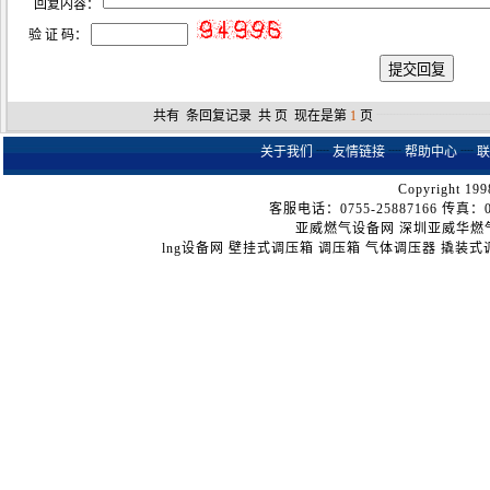
回复内容：
验 证 码：
共有
条回复记录 共
页 现在是第
1
页
┈┈┈┈┈┈┈┈
关于我们
┈
友情链接
┈
帮助中心
┈
联
Copyright 199
客服电话：0755-25887166 传真：075
亚威燃气设备网
深圳亚威华燃
lng设备网
壁挂式调压箱
调压箱
气体调压器
撬装式