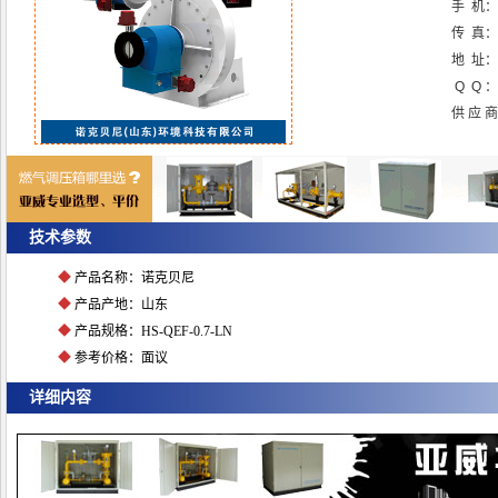
手 机：
传 真
地 址：
Q Q ：
供 应 
点击放大图片
技术参数
◆
产品名称：诺克贝尼
◆
产品产地：山东
◆
产品规格：HS-QEF-0.7-LN
◆
参考价格：面议
详细内容