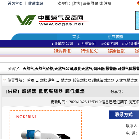
设为首页
｜
收藏本站
欢迎您：[游客] 请先
登录
或
注册
首 页
供应求购
亚威华公司
国威集团
公司招聘
商务团
●
●
●
●
【
业界资讯
】 【
专业论文
】 【
展会信息
】 【
关键字：
天然气,天然气价格,天然气公司,液化天然气,调压器,报警器,可燃气体报警
位置导航：
首页
→
燃烧设备
→ 燃烧器 低氮燃烧器 超低氮燃烧器 天然气燃烧器
[供应]
燃烧器 低氮燃烧器 超低氮燃
分享到：
更新时间：2020-10-26 13:53:19 信息已经过期了 浏览/回
联系方式
联系人
电 话：