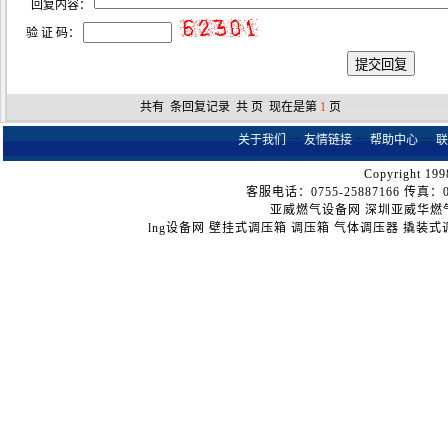
回复内容：
验 证 码：
共有
条回复记录 共
页 现在是第
1
页
┈┈┈┈┈┈┈┈
关于我们
┈
友情链接
┈
帮助中心
┈
联
Copyright 199
客服电话：0755-25887166 传真：075
亚威燃气设备网
深圳亚威华燃
lng设备网
壁挂式调压箱
调压箱
气体调压器
撬装式