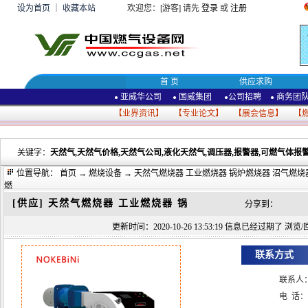
设为首页
｜
收藏本站
欢迎您：[游客] 请先
登录
或
注册
首 页
供应求购
亚威华公司
国威集团
公司招聘
商务团
●
●
●
●
【
业界资讯
】 【
专业论文
】 【
展会信息
】 【
关键字：
天然气,天然气价格,天然气公司,液化天然气,调压器,报警器,可燃气体报警
位置导航：
首页
→
燃烧设备
→ 天然气燃烧器 工业燃烧器 锅炉燃烧器 沼气燃烧
燃
[供应]
天然气燃烧器 工业燃烧器 锅
分享到：
更新时间：2020-10-26 13:53:19 信息已经过期了 浏览/回
联系方式
联系人
电 话：