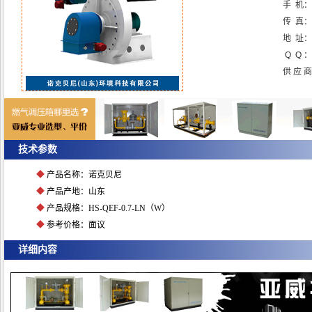
手 机：
传 真
地 址：
Q Q ：
供 应 
点击放大图片
技术参数
◆
产品名称：诺克贝尼
◆
产品产地：山东
◆
产品规格：HS-QEF-0.7-LN（W）
◆
参考价格：面议
详细内容