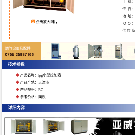
手 机：
传 真
地 址：
点击放大图片
Q Q ：
供 应 
技术参数
◆
产品名称：lpg小型控制箱
◆
产品产地：天津市
◆
产品规格：BC
◆
参考价格：面议
详细内容