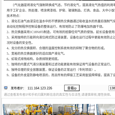
气化器是将液化气强制转换成气态，节约液化气，提高液化气热值的利用
用于工矿企业、热处理、喷涂烤漆线、炉窑、玻璃制品、灯具、食品、大中小饭
技术特点：
1、液化石油气由浸没在温水中的不锈钢热交换器通过吸收温水的热量后强制气
自动化控制程序控制设备的整体运行，有效地防止了防爆电加热器干烧。
2、热交换器采用1C18Ni9Ti制造，可有效的抵御任何气质的侵蚀，延长设备使用
3、采用独特的万能转向液位阀式防过液装置，设备在运行过程中更能有效防止
况时设备的安全性。
4、充分的热交换面积、合理的温度控制系统有效的抑制了聚合物的形成。
5、宽裕的热交换器更好的适应国产液化气。
6、虹吸式排残结构，杂质排除更彻底。
7、独特的内置式气液分离装置和过滤功能更能有效保证用气设备的正常运行。
8、独特合理的安全放散装置，保证设备的正常运行（专利项目）。
9、设备的外皮是防静电喷漆的，而且所有的焊接工艺采用氩弧焊焊接，提高了
发布者IP：
通过查看发布者IP和手机归属判断信息的真实性与合法性,请谨慎审核,理性抉择。