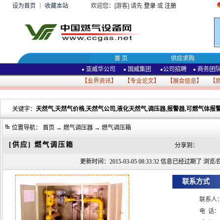
设为首页
｜
收藏本站
欢迎您：[游客] 请先
登录
或
注册
首 页
供应求购
亚威华公司
国威集团
公司招聘
商务团
●
●
●
●
【
业界资讯
】 【
专业论文
】 【
展会信息
】 【
关键字：
天然气,天然气价格,天然气公司,液化天然气,调压器,报警器,可燃气体报警
位置导航：
首页
→
燃气调压器
→ 燃气调压箱
[供应]
燃气调压箱
分享到：
更新时间：2015-03-05 08:33:32 信息已经过期了 浏览/回
联系方式
联系人
电 话：