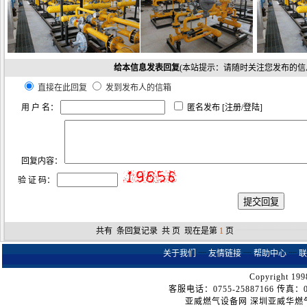
给本信息发表回复
(本站提示：请随时关注您发布的信
直接在此回复
发到发布人的信箱
用 户 名：
匿名发布 [
注册
/
登陆
]
回复内容：
验 证 码：
共有
条回复记录 共
页 现在是第
1
页
┈┈┈┈┈┈┈┈
关于我们
┈
友情链接
┈
帮助中心
┈
联
Copyright 199
客服电话：0755-25887166 传真：075
亚威燃气设备网
深圳亚威华燃