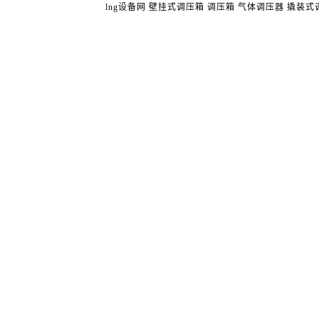
lng设备网
壁挂式调压箱
调压箱
气体调压器
撬装式