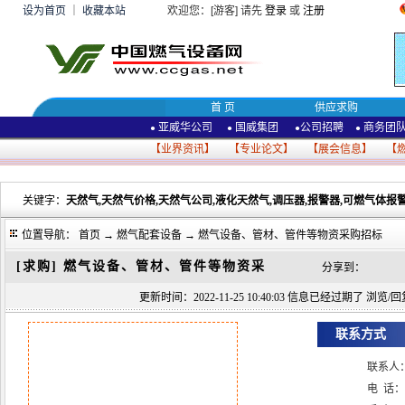
设为首页
｜
收藏本站
欢迎您：[游客] 请先
登录
或
注册
首 页
供应求购
亚威华公司
国威集团
公司招聘
商务团
●
●
●
●
【
业界资讯
】 【
专业论文
】 【
展会信息
】 【
关键字：
天然气,天然气价格,天然气公司,液化天然气,调压器,报警器,可燃气体报警
位置导航：
首页
→
燃气配套设备
→ 燃气设备、管材、管件等物资采购招标
[求购]
燃气设备、管材、管件等物资采
分享到：
更新时间：2022-11-25 10:40:03 信息已经过期了 浏览/回复:
联系方式
联系人
电 话：