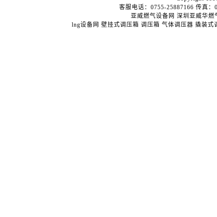
客服电话：0755-25887166 传真：075
亚威燃气设备网
深圳亚威华燃
lng设备网
壁挂式调压箱
调压箱
气体调压器
撬装式