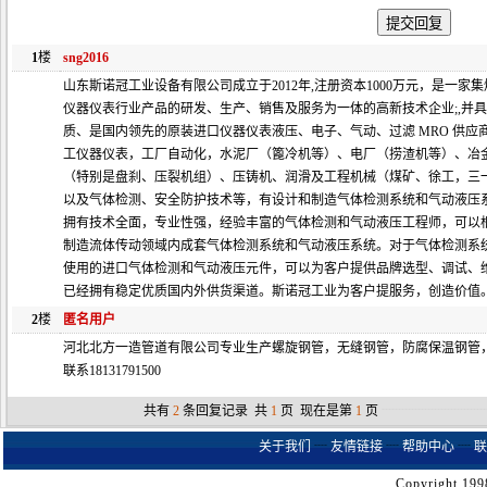
1
楼
sng2016
山东斯诺冠工业设备有限公司成立于2012年,注册资本1000万元，是一家
仪器仪表行业产品的研发、生产、销售及服务为一体的高新技术企业;,并
质、是国内领先的原装进口仪器仪表液压、电子、气动、过滤 MRO 供应
工仪器仪表，工厂自动化，水泥厂（篦冷机等）、电厂（捞渣机等）、冶
（特别是盘刹、压裂机组）、压铸机、润滑及工程机械（煤矿、徐工，三
以及气体检测、安全防护技术等，有设计和制造气体检测系统和气动液压
拥有技术全面，专业性强，经验丰富的气体检测和气动液压工程师，可以
制造流体传动领域内成套气体检测系统和气动液压系统。对于气体检测系
使用的进口气体检测和气动液压元件，可以为客户提供品牌选型、调试、
已经拥有稳定优质国内外供货渠道。斯诺冠工业为客户提服务，创造价值
2
楼
匿名用户
河北北方一造管道有限公司专业生产螺旋钢管，无缝钢管，防腐保温钢管
联系18131791500
共有
2
条回复记录 共
1
页 现在是第
1
页
┈┈┈┈┈┈┈┈
关于我们
┈
友情链接
┈
帮助中心
┈
联
Copyright 199