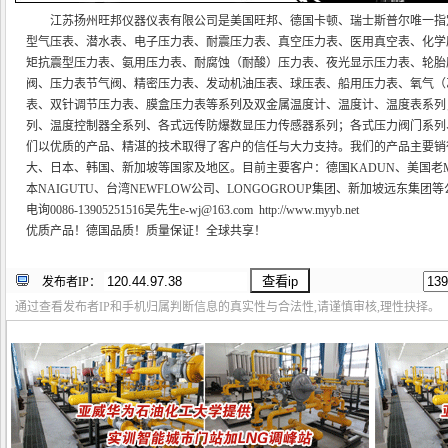
江苏扬州旺邦仪器仪表有限公司是美国旺邦、德国卡顿、瑞士斯普尔唯一指
型气压表、潜水表、电子压力表、耐震压力表、真空压力表、医用真空表、化学
矩抗震型压力表、氨用压力表、耐腐蚀（耐酸）压力表、夜光显示压力表、轮胎
阀、压力表节气阀、精密压力表、发动机油压表、球压表、船用压力表、氧气（
表、双针调节压力表、膜盒压力表等系列及双金属温度计、温度计、温度表系列
列、温度控制器全系列、各式远传防爆数显压力传感器系列；各式压力阀门系列、
们以优质的产品、精湛的技术取得了客户的信任与大力支持。我们的产品主要销
大、日本、韩国、新加坡等国家及地区。目前主要客户：德国KADUN、美国老
本NAIGUTU、台湾NEWFLOW公司、LONGOGROUP集团、新加坡远东集
电询0086-13905251516吴先生e-wj@163.com http://www.myyb.net
优质产品！德国品质！质量保证！全球共享！
发布者IP：
通过查看发布者IP和手机归属判断信息的真实性与合法性,请谨慎审核,理性抉择。