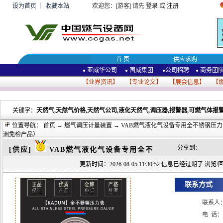
设为首页
｜
收藏本站
欢迎您：[游客] 请先
登录
或
注册
首 页
供应求购
亚威华公司
国威集团
公司招聘
商务团
●
●
●
●
【
业界资讯
】 【
专业论文
】 【
展会信息
】 【
关键字：
天然气,天然气价格,天然气公司,液化天然气,调压器,报警器,可燃气体报警
位置导航：
首页
→
燃气调压计量装置
→ VAB燃气液化气设备专用全不锈钢压
洲免检产品）
分享到：
[供应]
VAB燃气液化气设备专用全不
更新时间：2026-08-05 11:30:52 信息已经过期了 浏览/回复
联系方式
联系人
电 话：