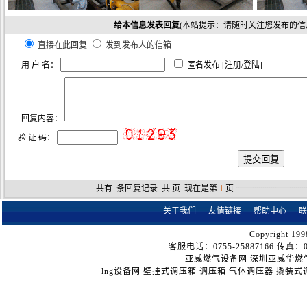
给本信息发表回复
(本站提示：请随时关注您发布的信
直接在此回复
发到发布人的信箱
用 户 名：
匿名发布 [
注册
/
登陆
]
回复内容：
验 证 码：
共有
条回复记录 共
页 现在是第
1
页
┈┈┈┈┈┈┈┈
关于我们
┈
友情链接
┈
帮助中心
┈
联
Copyright 199
客服电话：0755-25887166 传真：075
亚威燃气设备网
深圳亚威华燃
lng设备网
壁挂式调压箱
调压箱
气体调压器
撬装式