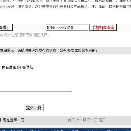
的吸收，利用率可达到100%，我司承建了台湾旺旺雪饼工厂、香港嘉顿饼干、深圳机
运行良好，服务周到。欢迎来电索取相关资料及产品报价。注：我司可以根据各单位
与合法性,请谨慎审核,理性抉择。
(本站提示：请随时关注您发布的信息，会有买/卖家给您留言的)
匿名发布 [
注册
/
登陆
]
页 现在是第
1
页
┈┈┈┈┈┈┈┈┈┈┈┈
首页
上一页
下一页
尾页