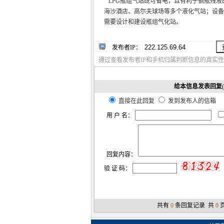
LPG瓶组气站既可省电，且有利于钢瓶残液
海沙酒店、高尔夫球场等多个液化气站；设备
需要设计和建设瓶组气化站。
发布者IP：
通过查看发布者IP和手机归属判断信息的真实性
给本信息发表回复
直接在此回复
发到发布人的信箱
用 户 名：
回复内容：
验 证 码：
共有
0
条回复记录 共
0