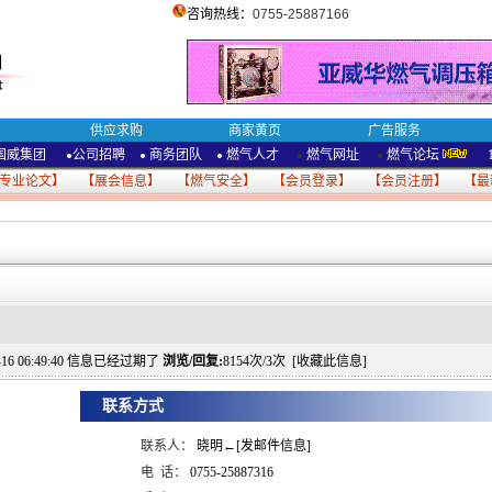
咨询热线：
0755-25887166
供应求购
商家黄页
广告服务
国威集团
公司招聘
商务团队
燃气人才
燃气网址
燃气论坛
●
●
●
●
●
专业论文
】 【
展会信息
】 【
燃气安全
】 【
会员登录
】 【
会员注册
】 【
最
0-16 06:49:40 信息已经过期了
浏览/回复:
8154次/3次 [
收藏此信息
]
联系方式
联系人：
晓明←[发邮件信息]
电 话：
0755-25887316