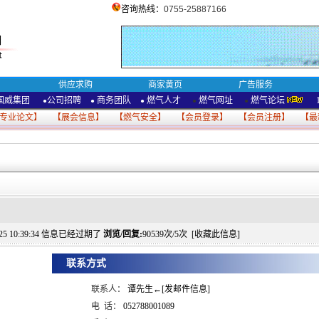
咨询热线：
0755-25887166
供应求购
商家黄页
广告服务
国威集团
公司招聘
商务团队
燃气人才
燃气网址
燃气论坛
●
●
●
●
●
专业论文
】 【
展会信息
】 【
燃气安全
】 【
会员登录
】 【
会员注册
】 【
最
1-25 10:39:34 信息已经过期了
浏览/回复:
90539次/5次 [
收藏此信息
]
联系方式
联系人：
谭先生←[发邮件信息]
电 话：
052788001089