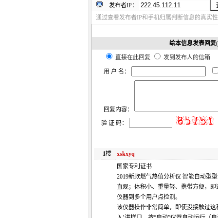
发布者IP：
通过查看发布者IP和手机归属判断信息的真实性
给本信息发表回复
直接在此回复
发到发布人的信箱
用 户 名：
回复内容：
验 证 码：
1
楼
xskxyq
国家专利证书
2019新款燃气热值分析仪 智能自动
直观；体积小、重量轻、携带方便，即
仪器到多个用户点检测。
该仪器操作非常简单，即使没接触过这
入’进样口，按“启动”仪器自动运行（