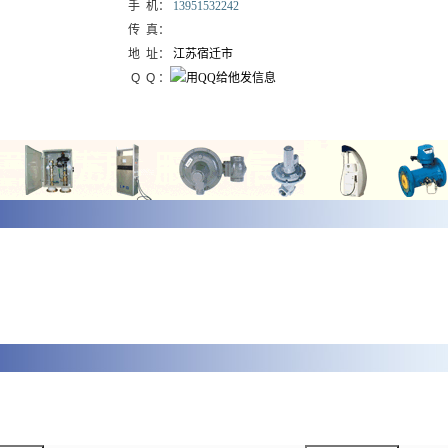
手 机：
13951532242
传 真：
地 址：
江苏宿迁市
Q Q ：