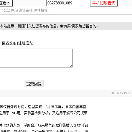
与合法性,请谨慎审核,理性抉择。
(本站提示：请随时关注您发布的信息，会有买/卖家给您留言的)
匿名发布 [
注册
/
登陆
]
2019-06-15 15
型型该仪器外观时尚，造型美观；8寸显示屏，显示内容丰富
适用于LNG用户实验室检测分析，又适用于燃气公司携带
种仪器的人员一学即会。取来燃气的取样袋插入仪器‘样品
自动进样，自动分析、自动采集信号，无需人工干涉）。10