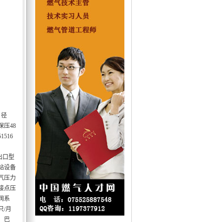
：径
压48
516
出口型
站设备
气压力
接点压
阀系
/月
、巴