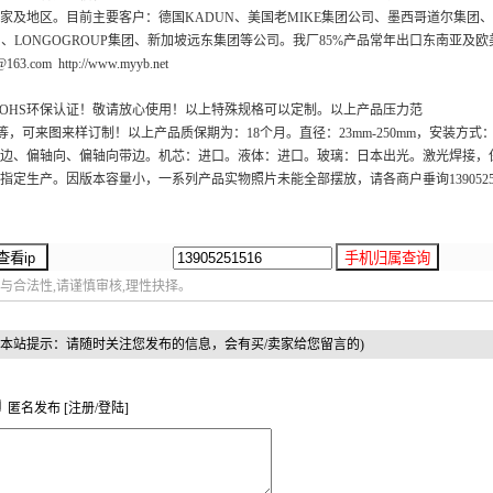
家及地区。目前主要客户：德国KADUN、美国老MIKE集团公司、墨西哥道尔集团
、LONGOGROUP集团、新加坡远东集团等公司。我厂85%产品常年出口东南亚及欧
com http://www.myyb.net
ROHS环保认证！敬请放心使用！以上特殊规格可以定制。以上产品压力范
标、英制等，可来图来样订制！以上产品质保期为：18个月。直径：23mm-250mm，安装方式
边、偏轴向、偏轴向带边。机芯：进口。液体：进口。玻璃：日本出光。激光焊接，保
定生产。因版本容量小，一系列产品实物照片未能全部摆放，请各商户垂询13905251
与合法性,请谨慎审核,理性抉择。
(本站提示：请随时关注您发布的信息，会有买/卖家给您留言的)
匿名发布 [
注册
/
登陆
]