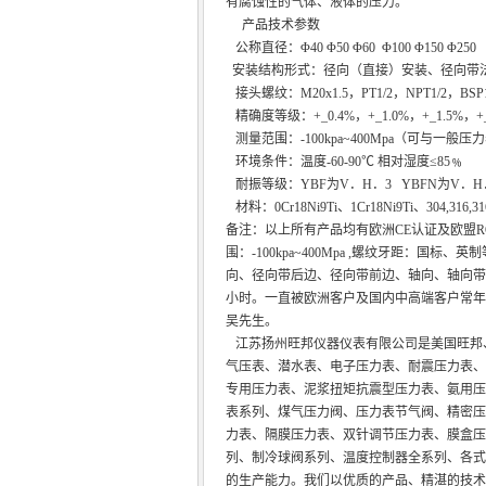
有腐蚀性的气体、液体的压力。
产品技术参数
公称直径：Φ40 Φ50 Φ60 Φ100 Φ150 Φ250
安装结构形式：径向（直接）安装、径向带
接头螺纹：M20x1.5，PT1/2，NPT1/2，BSP1
精确度等级：+_0.4%，+_1.0%，+_1.5%，+_
测量范围：-100kpa~400Mpa（可与一般
环境条件：温度-60-90℃ 相对湿度≤85﹪
耐振等级：YBF为V．H．3 YBFN为V．H
材料：0Cr18Ni9Ti、1Cr18Ni9Ti、304,316,3
备注：以上所有产品均有欧洲CE认证及欧盟
围：-100kpa~400Mpa ,螺纹牙距：国
向、径向带后边、径向带前边、轴向、轴向带
小时。一直被欧洲客户及国内中高端客户常年指
吴先生。
江苏扬州旺邦仪器仪表有限公司是美国旺邦、
气压表、潜水表、电子压力表、耐震压力表、
专用压力表、泥浆扭矩抗震型压力表、氨用压
表系列、煤气压力阀、压力表节气阀、精密压
力表、隔膜压力表、双针调节压力表、膜盒压
列、制冷球阀系列、温度控制器全系列、各式
的生产能力。我们以优质的产品、精湛的技术