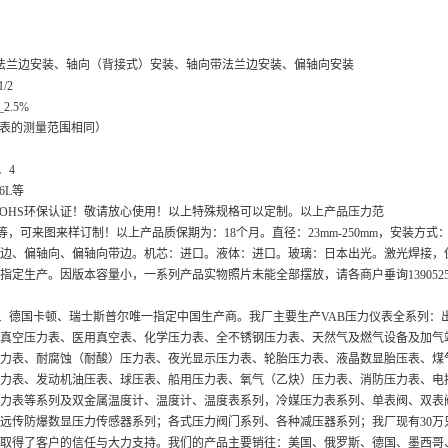
法兰边安装、轴向（背接式）安装、轴向带法兰边安装、偏轴向安装
/2
2.5%
压力表的测量范围相同）
．4
16L等
ROHS环保认证！敬请放心使用！以上特殊规格可以定制。以上产品压力范
标、英制等，可来图来样订制！以上产品质保期为：18个月。直径：23mm-250mm，安装方式
边、偏轴向、偏轴向带边。机芯：进口。液体：进口。玻璃：日本出光。激光焊接，保
定生产。因版本容量小，一系列产品实物照片未能全部摆放，请各商户垂询13905251
德国卡顿、瑞士斯普尔唯一指定中国生产商。我厂主要生产VAB压力仪表全系列：
真空压力表、医用真空表、化学压力表、全不锈钢压力表、天然气及燃气设备及加气
力表、耐腐蚀（耐酸）压力表、夜光显示压力表、轮胎压力表、液晶数显胎压表、煤
力表、发动机油压表、球压表、船用压力表、氧气（乙炔）压力表、消防压力表、电
力表等系列及双金属温度计、温度计、温度表系列，冷媒压力表系列、单表阀、双表
远传防爆数显压力传感器系列；各式压力阀门系列、各种减压器系列；我厂现有30万只
取得了客户的信任与大力支持。我们的产品主要销往：美国、俄罗斯、德国、墨西哥