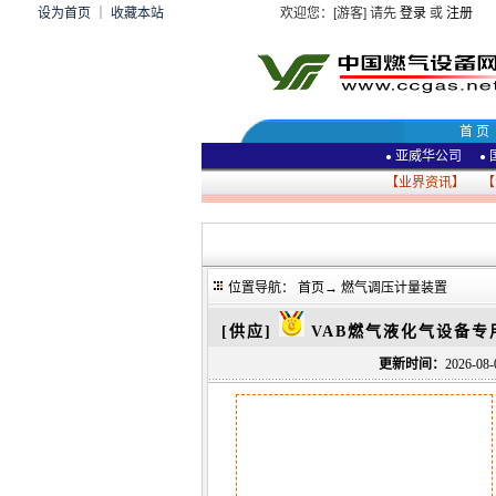
设为首页
｜
收藏本站
欢迎您：[游客] 请先
登录
或
注册
首 页
亚威华公司
●
●
【
业界资讯
】 【
位置导航：
首页
→
燃气调压计量装置
[供应]
VAB燃气液化气设备
更新时间：
2026-0