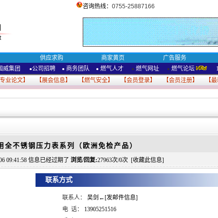
咨询热线：
0755-25887166
供应求购
商家黄页
广告服务
国威集团
公司招聘
商务团队
燃气人才
燃气网址
燃气论坛
●
●
●
●
●
专业论文
】 【
展会信息
】 【
燃气安全
】 【
会员登录
】 【
会员注册
】 【
最
专用全不锈钢压力表系列（欧洲免检产品）
8-06 09:41:58 信息已经过期了
浏览/回复:
27963次/0次 [
收藏此信息
]
联系方式
联系人：
吴剑←[发邮件信息]
电 话：
13905251516