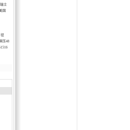
、瑞士
美国
：径
压48
516