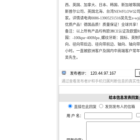
西、英国、加拿大、日本、韩国、新加坡等国
斯普尔公司、英国北海、台湾NEWFLOW公司
家。详情请电询0086-13905251516吴先生e-wj@163.
优质产品！德国品质！质量保证！全球共享！
备注：以上所有产品均有欧洲CE认证及欧盟
围：-100kpa~400Mpa ,螺纹牙距：国
向、径向带后边、径向带前边、轴向、轴向带
小时。一直被欧洲客户及国内中高端客户常年指
吴先生。
发布者IP：
通过查看发布者IP和手机归属判断信息的真实性
给本信息发表回复
直接在此回复
发到发布人的信箱
用 户 名：