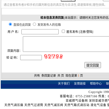
通过查看发布者IP和手机归属判断信息的真实性与合法性,请谨慎审核,理性抉择。
给本信息发表回复
(本站提示：请随时关注您发布的信
直接在此回复
发到发布人的信箱
用 户 名：
匿名发布 [
注册
/
登陆
]
回复内容：
验 证 码：
共有
条回复记录 共
页 现在是第
1
页
┈┈┈┈┈┈┈┈
关于我们
┈
友情链接
┈
帮助中心
┈
联
Copyright 199
客服电话：0755-25887166 传真：075
亚威燃气设备网
深圳亚威华燃
天然气调压撬
天然气过滤筒
天然气减压阀
天然气箱式调压站
液化气设备