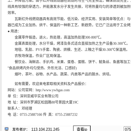
上、并降低污染。由于红外线燃烧器在燃烧时与空气完全预混，确保燃烧完全，
线具有较强的穿透力，并能激发水分子发生共振，可将热量均匀的渗透到被加热
效率。
瓦斯红外线燃烧器具有高效节能、低污染、经济实用、安装简单等优点：与
器已成为工业加热、烘干、保温的一种新工艺、新趋势，它已广泛运用于工业
● 用途：
金属零件锻造，退火，热处理，高温加热处理300-800℃。
金属表面处理，水分干燥，烤漆及各式适合直接加热之生产设备30-300℃。
地毯、乳胶、PVS手套、陶瓷、烘模、生还、上釉之干燥30-300℃保温用。
农牧场保温，作业厂区局保温。
餐饮业、海鲜店、手扒鸡、米果、蛋卷、蛋糕、饼干、鱿鱼丝、鱼酱等加工
''食品烘烤内外均匀受热、外形光洁、口感好)
烟叶、茶叶、谷物、水产品、蔬菜、内类等产品的脱水、烘培。
如有需要，欢迎来电索取相关资料及产品报价：
网站：公司官网：http://www.ywhgas.com
单 位：深圳亚威华实业有限公司
地 址：深圳市罗湖区松园路88号景园大厦19C
联系人：邓经理
电 话：0755-25887166 传 真：0755-25887232
发布者IP：