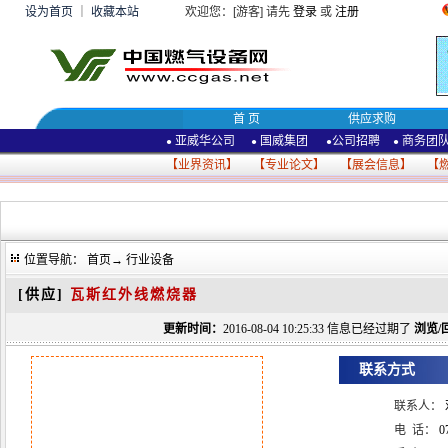
设为首页
｜
收藏本站
欢迎您：[游客] 请先
登录
或
注册
首 页
供应求购
亚威华公司
国威集团
公司招聘
商务团
●
●
●
●
【
业界资讯
】 【
专业论文
】 【
展会信息
】 【
位置导航：
首页
→
行业设备
[供应]
瓦斯红外线燃烧器
更新时间：
2016-08-04 10:25:33 信息已经过期了
浏览/
联系方式
联系人：
电 话：
0