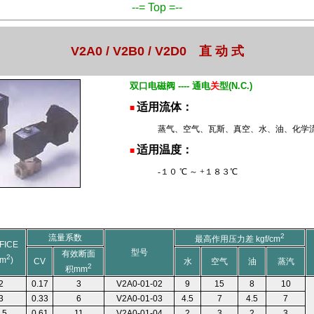
--= Top =--
V2A0 / V2B0 / V2D0 直 动 式
双口电磁阀 ---- 通电
关
型(N.C.)
适用流体：
■
蒸气、空气、瓦斯、真空、水、油、化学
适用温度：
■
-１０ ℃ ～ +１８３℃
2
流量系数
最高作用压力差 kgf/cm
FICE
型号
有效断面
2
mm
)
CV
水
空气
油
蒸汽
2
积mm
2
0.17
3
V2A0-01-02
9
15
8
10
3
0.33
6
V2A0-01-03
4.5
7
4.5
7
.5
0.61
11
V2A0-01-04
2
3
2
3