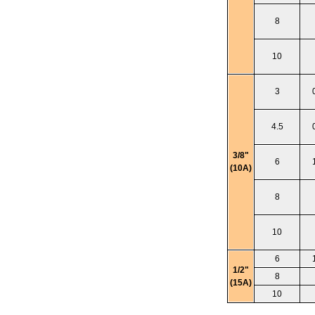
8
10
3
4.5
3/8"
6
(10A)
8
10
6
1/2"
8
(15A)
10