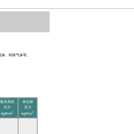
流体、特殊气体等。
最高系统
保证耐
压力
压力
2
2
kgf/cm
kgf/cm