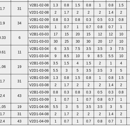
V2B1-02-08
1.3
0.8
1.5
0.8
1
0.8
1.5
1.7
31
V2D1-02-08
2
1.7
2
2
2
1.4
2
V2B1-02-09
0.8
0.3
0.8
0.3
0.5
0.3
0.8
1.9
34
V2D1-02-09
1
0.7
1
0.7
0.8
0.7
1
V2B1-03-03
17
15
20
15
12
12
10
0.33
6
V2D1-03-03
30
25
30
30
20
17
10
V2B1-03-04
6
3.5
7.5
3.5
3.5
3
7.5
0.61
11
V2D1-03-04
9
8.5
10
9
8.5
5.5
10
V2B1-03-06
3.5
1.5
4
1.5
2
1
4
1.06
19
V2D1-03-06
5.5
3
5
3.5
3.5
3
5
V2B1-03-08
1.3
0.8
1.5
0.8
1
0.8
1.5
1.7
31
V2D1-03-08
2
1.7
2
2
2
1.4
2
V2B1-03-09
0.8
0.3
0.8
0.3
0.5
0.3
0.8
2.4
43
V2D1-03-09
1
0.7
1
0.7
0.8
0.7
1
1.05
19
V2D1-04-06
5.5
3
5
3.5
3.5
3
5
1.7
31
V2D1-04-08
2
1.7
2
2
2
1.4
2
2.4
43
V2D1-04-09
1
0.7
1
0.7
0.8
0.7
1