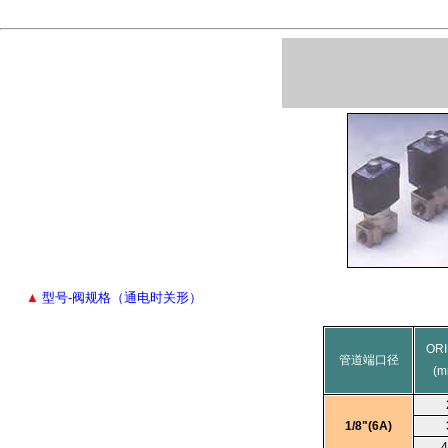
▲
型号-阀规格（通电时关形）
ORI
管道端口径
(
1/8"(6A)
4