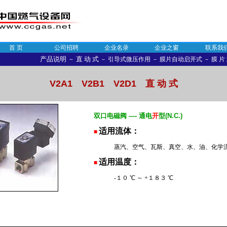
首 页
公司招聘
企业名录
企业之窗
联系我
产品说明
－
直 动 式
－
引导式微压作用
－
膜片自动启开式
－
膜 片
V2A1 V2B1 V2D1 直 动 式
双
口电磁阀 ---- 通电
开
型(N.C.)
适用流体：
■
蒸汽、空气、瓦斯、真空、水、油、化学
适用温度：
■
-１０ ℃ ～ +１８３ ℃