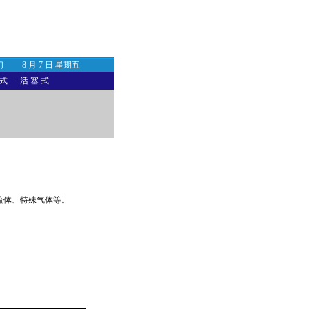
们
8 月 7 日 星期五
 式
－
活 塞 式
流体、特殊气体等。