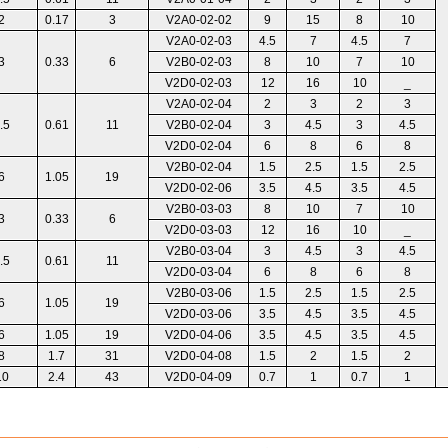
2
0.17
3
V2A0-02-02
9
15
8
10
V2A0-02-03
4.5
7
4.5
7
3
0.33
6
V2B0-02-03
8
10
7
10
V2D0-02-03
12
16
10
_
V2A0-02-04
2
3
2
3
.5
0.61
11
V2B0-02-04
3
4.5
3
4.5
V2D0-02-04
6
8
6
8
V2B0-02-04
1.5
2.5
1.5
2.5
6
1.05
19
V2D0-02-06
3.5
4.5
3.5
4.5
V2B0-03-03
8
10
7
10
3
0.33
6
V2D0-03-03
12
16
10
_
V2B0-03-04
3
4.5
3
4.5
.5
0.61
11
V2D0-03-04
6
8
6
8
V2B0-03-06
1.5
2.5
1.5
2.5
6
1.05
19
V2D0-03-06
3.5
4.5
3.5
4.5
6
1.05
19
V2D0-04-06
3.5
4.5
3.5
4.5
8
1.7
31
V2D0-04-08
1.5
2
1.5
2
10
2.4
43
V2D0-04-09
0.7
1
0.7
1