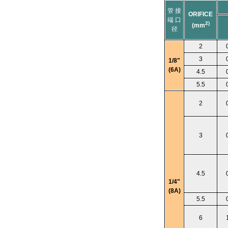
管 接
ORIFICE
端 口
2)
(mm
径
2
3
1/8"
(6A)
4.5
5.5
2
3
4.5
1/4"
(8A)
5.5
6