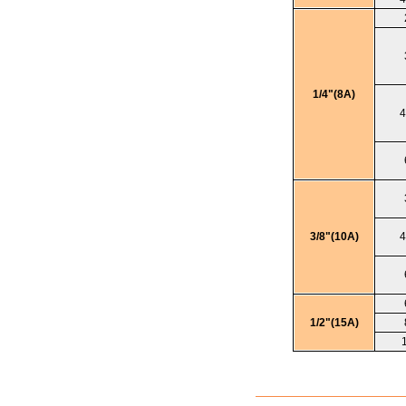
1/4"(8A)
4
3/8"(10A)
4
1/2"(15A)