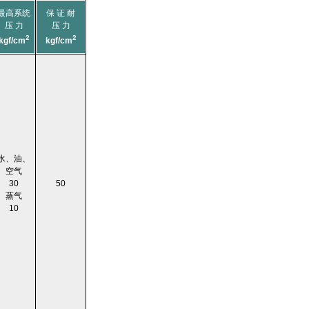
最高系统
保 证 耐
压 力
压 力
2
2
kgf/cm
kgf/cm
水、油、
空气
30
50
蒸气
10