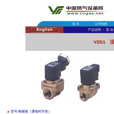
首 页
公司招聘
产品说明
－
直 动
V2G1
▲
型号-阀规格（通电时开形）