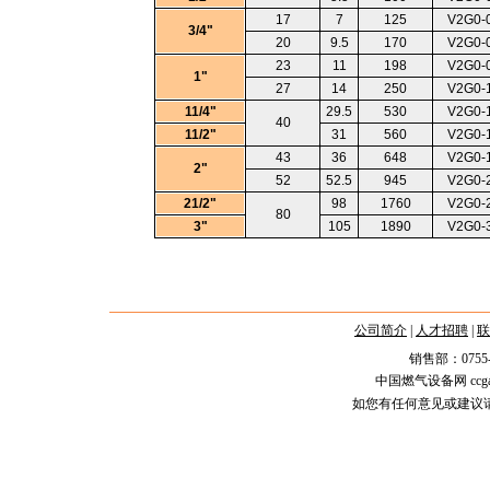
17
7
125
V2G0-
3/4"
20
9.5
170
V2G0-
23
11
198
V2G0-
1"
27
14
250
V2G0-
11/4"
29.5
530
V2G0-
40
11/2"
31
560
V2G0-
43
36
648
V2G0-
2"
52
52.5
945
V2G0-
21/2"
98
1760
V2G0-
80
3"
105
1890
V2G0-
公司简介
|
人才招聘
|
联
销售部：0755-2588
中国燃气设备网 ccgas.n
如您有任何意见或建议