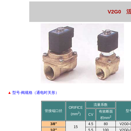
V2G0
▲
型号-阀规格（通电时关形）
流量系数
ORIFICE
管接端口径
型
有效断面
2
(mm
)
CV
2
积mm
3/8"
4.5
80
V2G0-
15
1/2"
5.5
100
V2G0-