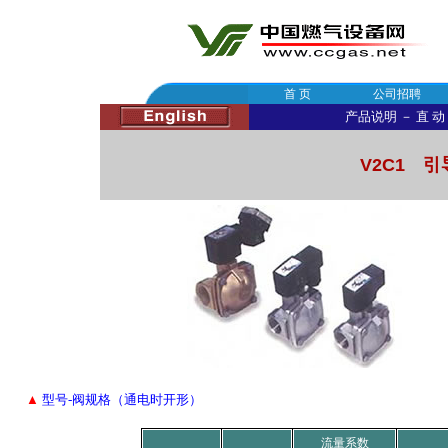
首 页
公司招聘
产品说明
－
直 动
V2C1 
▲
型号-阀规格（通电时开形）
流量系数