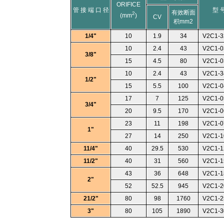
ORIFICE
管 接 端 口 径
型 
有效断面
2
(mm
)
CV
积mm2
1/4"
10
1.9
34
V2C1-3
10
2.4
43
V2C1-0
3/8"
15
4.5
80
V2C1-0
10
2.4
43
V2C1-3
1/2"
15
5.5
100
V2C1-0
17
7
125
V2C1-0
3/4"
20
9.5
170
V2C1-0
23
11
198
V2C1-0
1"
27
14
250
V2C1-1
11/4"
40
29.5
530
V2C1-1
11/2"
40
31
560
V2C1-1
43
36
648
V2C1-1
2"
52
52.5
945
V2C1-2
21/2"
80
98
1760
V2C1-2
3"
80
105
1890
V2C1-3