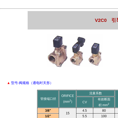
V2C0
引
▲
型号-阀规格（通电时关形）
流量系数
ORIFICE
管接端口径
有效断面
2
(mm
)
CV
2
积 mm
3/8"
4.5
80
15
1/2"
5.5
100