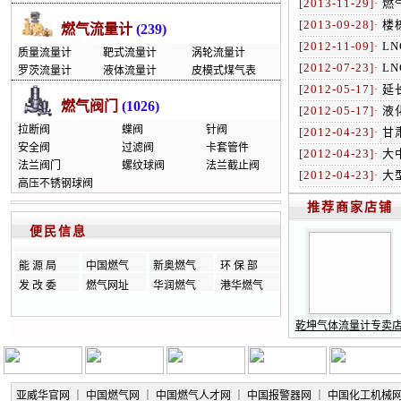
[2013-11-29]
·
燃
[2013-09-28]
·
楼
燃气流量计
(239)
[2012-11-09]
·
L
质量流量计
靶式流量计
涡轮流量计
[2012-07-23]
·
L
罗茨流量计
液体流量计
皮模式煤气表
[2012-05-17]
·
延
燃气阀门
(1026)
[2012-05-17]
·
液
拉断阀
蝶阀
针阀
[2012-04-23]
·
甘
安全阀
过滤阀
卡套管件
[2012-04-23]
·
大
法兰阀门
螺纹球阀
法兰截止阀
[2012-04-23]
·
大
高压不锈钢球阀
推荐商家店铺
便民信息
能 源 局
中国燃气
新奥燃气
环 保 部
发 改 委
燃气网址
华润燃气
港华燃气
乾坤气体流量计专卖
亚威华官网
｜
中国燃气网
｜
中国燃气人才网
｜
中国报警器网
｜
中国化工机械