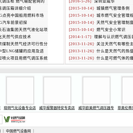
气调压柜 燃气输配管网的
[2016-5-26]
·
深圳亚威华
栋调压箱详细介绍
[2015-10-14]
·
城镇燃气管理条例
NG点亮中国船用燃料市场
[2015-10-14]
·
城市燃气安全管理
NG汽车前景初探
[2015-10-14]
·
天然气安全管理制
长石油集团天然气液化站项
[2015-10-14]
·
燃气安全小常识
化天然气供应技术
[2014-1-17]
·
理解与认识燃气调压
肃煤制天然气经济可行性分
[2013-11-26]
·
关注天然气有哪些
中型LNG储罐的应用及适
[2013-11-26]
·
什么是天然气的热
型喷火项目用燃气调压系统
[2013-11-26]
·
什么是可燃气体的
店
晓明气化设备专业店
威华报警器特安专卖店
威华欧美燃气调压器专
菲奥伦蒂
网
｜
中国燃气设备网
｜