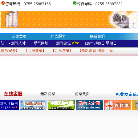
咨询热线：
0755-25887166
传真号码：
0755-25887232
商家黄页
广告服务
联系我们
团队
燃气人才
燃气网址
燃气论坛
126年8月9日
星期日
●
●
●
【
燃气安全
】 【
会员登录
】 【
会员注册
】 【
最新消息
·
最新回复
】
在线客服
最新商家
商家黄页