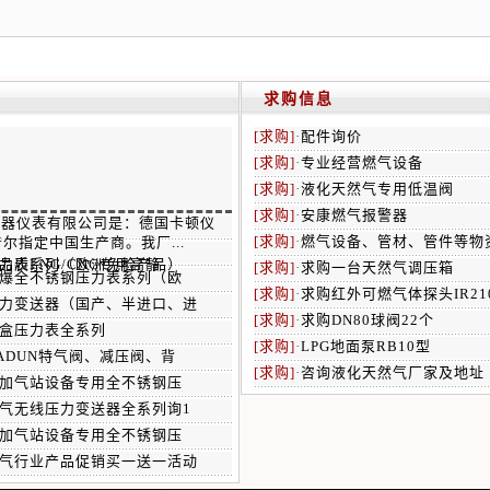
求购信息
[求购]
·
配件询价
[求购]
·
专业经营燃气设备
[求购]
·
液化天然气专用低温阀
[求购]
·
安康燃气报警器
器仪表有限公司是：德国卡顿仪
[求购]
·
燃气设备、管材、管件等物
尔指定中国生产商。我厂...
品质LNG/CNG专用高静
压力表系列（欧洲免检产品）
[求购]
·
求购一台天然气调压箱
防爆全不锈钢压力表系列（欧
[求购]
·
求购红外可燃气体探头IR210
力变送器（国产、半进口、进
[求购]
·
求购DN80球阀22个
盒压力表全系列
[求购]
·
LPG地面泵RB10型
ADUN特气阀、减压阀、背
[求购]
·
咨询液化天然气厂家及地址
、加气站设备专用全不锈钢压
气无线压力变送器全系列询1
、加气站设备专用全不锈钢压
气行业产品促销买一送一活动