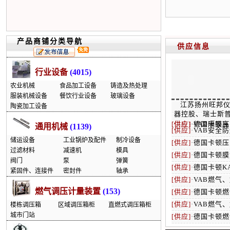
产品商铺分类导航
供应信息
行业设备
(4015)
农业机械
食品加工设备
铸造及热处理
服装机械设备
餐饮行业设备
玻璃设备
江苏扬州旺邦仪
陶瓷加工设备
器控股、瑞士斯普
[供应]
[供应]
·
·
德国卡顿高
VAB隔膜
通用机械
(1139)
[供应]
·
VAB安全
储运设备
工业锅炉及配件
制冷设备
[供应]
·
德国卡顿压
过滤材料
减速机
模具
[供应]
·
德国卡顿膜
阀门
泵
弹簧
[供应]
·
德国卡顿K
紧固件、连接件
密封件
轴承
[供应]
·
VAB燃气
燃气调压计量装置
(153)
[供应]
·
德国卡顿燃
[供应]
·
VAB燃气
楼栋调压箱
区域调压箱柜
直燃式调压箱柜
城市门站
[供应]
·
德国卡顿燃