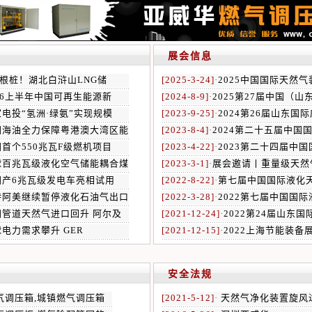
展会信息
4根桩！湖北白浒山LNG储
[2025-3-24]
·
2025中国国际天然
26上半年中国可再生能源新
[2024-8-9]
·
2025第27届中国（山
电投“氢洲·绿氨”实现规模
[2023-9-25]
·
2024第26届山东国
国海油全力保障粤港澳大湾区能
[2023-8-4]
·
2024第二十五届中国
首个550兆瓦F级燃机项目
[2023-4-22]
·
2023第二十四届中
球百兆瓦级液化空气储能耦合煤
[2023-3-1]
·
展会邀请丨重量级天然
国产6兆瓦级发电车亮相试用
[2022-8-22]
·
第七届中国国际液化
特阿美继续暂停液化石油气出口
[2022-3-28]
·
2022第七届中国国
洲管道天然气进口回升 阿尔及
[2021-12-24]
·
2022第24届山东国
电力需求攀升 GER
[2021-12-15]
·
2022上海节能装备
安全法规
气调压箱,城镇燃气调压箱
[2021-5-12]
·
天然气净化装置旋风