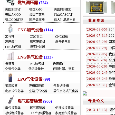
燃气调压器
(724)
美国凯姆镭
德国RMG
美国FISHER
美国AMCO
英国吉文斯
巴西GASCAT
荷兰GORTER
国产调压器
意大利塔塔里尼
业界资讯
[2026-08-05]
·
30
CNG加气设备
(114)
[2026-07-31]
·
20
加气柱
CNG管束
CNG钢瓶
[2026-07-29]
·
国家
高压阀门
燃气压缩机
燃气储气井
CNG加气机
顺序控制器
[2026-07-29]
·
中
[2026-07-05]
·
我国
LNG供气设备
(133)
[2026-06-26]
·
全
低温泵
LNG加气机
低温阀门
[2026-06-26]
·
中
空温气化器
低温流量计
低温贮罐、钢瓶
[2026-06-24]
·
沙
[2026-06-24]
·
欧
LPG气化设备
(99)
[2026-05-31]
·
全球
钢瓶胶管
液相切换阀
气象切换阀
电热式气化器
空温式气化器
蒸气水浴式气化器
燃气报警装置
(960)
专业论文
毒气报警器
燃气报警器
便携式报警器
[2013-12-13]
·
燃
总线制报警器
工业气体报警器
家用燃气报警器