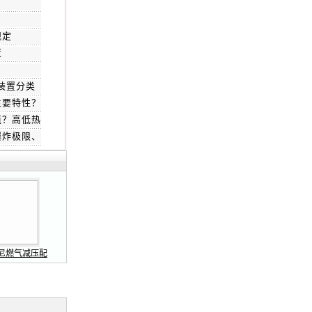
规定
度
装置分类
主要特性？
值？高低热
爆炸极限、
尼燃气减压配