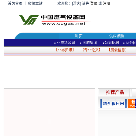
设为首页
｜
收藏本站
欢迎您：[游客] 请先
登录
或
注册
首 页
供应求购
亚威华公司
国威集团
公司招聘
商务
●
●
●
●
【
业界资讯
】 【
专业论文
】 【
展会信息
】 
推荐产品