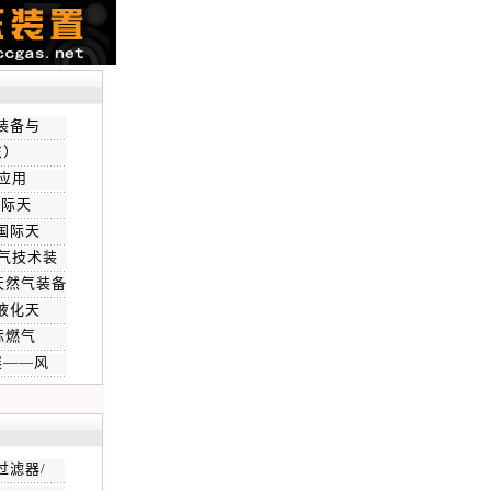
气装备与
东）
际应用
国际天
国国际天
气技术装
天然气装备
际液化天
际燃气
展——风
过滤器/