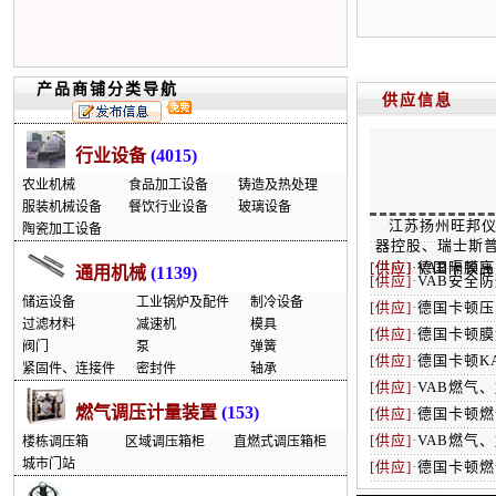
产品商铺分类导航
供应信息
行业设备
(4015)
农业机械
食品加工设备
铸造及热处理
服装机械设备
餐饮行业设备
玻璃设备
江苏扬州旺邦仪
陶瓷加工设备
器控股、瑞士斯普
[供应]
[供应]
·
·
德国卡顿高
VAB隔膜
通用机械
(1139)
[供应]
·
VAB安全
储运设备
工业锅炉及配件
制冷设备
[供应]
·
德国卡顿压
过滤材料
减速机
模具
[供应]
·
德国卡顿膜
阀门
泵
弹簧
[供应]
·
德国卡顿K
紧固件、连接件
密封件
轴承
[供应]
·
VAB燃气
燃气调压计量装置
(153)
[供应]
·
德国卡顿燃
[供应]
·
VAB燃气
楼栋调压箱
区域调压箱柜
直燃式调压箱柜
城市门站
[供应]
·
德国卡顿燃