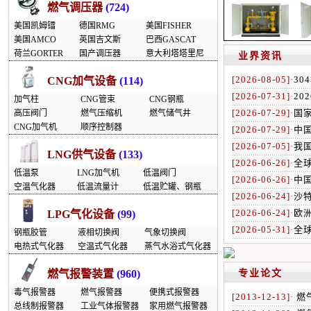
燃气调压器
(724)
美国凯姆镭
德国RMG
美国FISHER
美国AMCO
英国吉文斯
巴西GASCAT
荷兰GORTER
国产调压器
意大利塔塔里尼
业界资讯
[2026-08-05]
·
30
CNG加气设备
(114)
[2026-07-31]
·
20
加气柱
CNG管束
CNG钢瓶
[2026-07-29]
·
国家
高压阀门
燃气压缩机
燃气储气井
CNG加气机
顺序控制器
[2026-07-29]
·
中
[2026-07-05]
·
我国
LNG供气设备
(133)
[2026-06-26]
·
全
低温泵
LNG加气机
低温阀门
[2026-06-26]
·
中
空温气化器
低温流量计
低温贮罐、钢瓶
[2026-06-24]
·
沙
[2026-06-24]
·
欧
LPG气化设备
(99)
[2026-05-31]
·
全球
钢瓶胶管
液相切换阀
气象切换阀
电热式气化器
空温式气化器
蒸气水浴式气化器
燃气报警装置
(960)
专业论文
毒气报警器
燃气报警器
便携式报警器
[2013-12-13]
·
燃
总线制报警器
工业气体报警器
家用燃气报警器