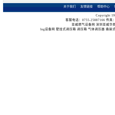
关于我们
┈
友情链接
┈
帮助中心
┈
Copyright 19
客服电话：0755-25887166 传真：07
亚威燃气设备网
深圳亚威华
lng设备网
壁挂式调压箱
调压箱
气体调压器
撬装