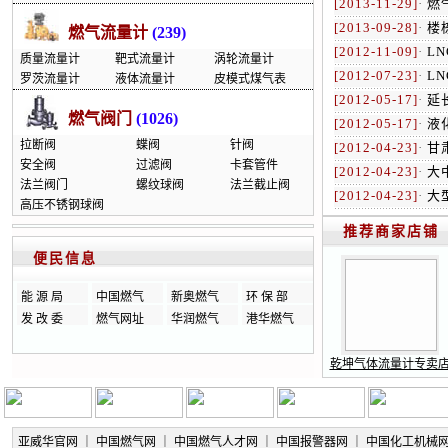
[2013-11-29]
·
燃
[2013-09-28]
·
楼
燃气流量计
(239)
[2012-11-09]
·
L
质量流量计
靶式流量计
涡轮流量计
[2012-07-23]
·
L
罗茨流量计
液体流量计
皮模式煤气表
[2012-05-17]
·
延
燃气阀门
(1026)
[2012-05-17]
·
液
拉断阀
蝶阀
针阀
[2012-04-23]
·
甘
安全阀
过滤阀
卡套管件
[2012-04-23]
·
大
法兰阀门
螺纹球阀
法兰截止阀
[2012-04-23]
·
大
高压不锈钢球阀
推荐商家店铺
便民信息
能 源 局
中国燃气
新奥燃气
环 保 部
发 改 委
燃气网址
华润燃气
港华燃气
乾坤气体流量计专卖
亚威华官网
｜
中国燃气网
｜
中国燃气人才网
｜
中国报警器网
｜
中国化工机械