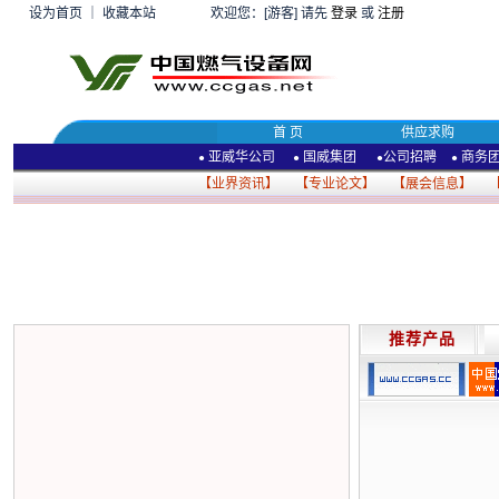
设为首页
｜
收藏本站
欢迎您：[游客] 请先
登录
或
注册
首 页
供应求购
亚威华公司
国威集团
公司招聘
商务
●
●
●
●
【
业界资讯
】 【
专业论文
】 【
展会信息
】 
推荐产品