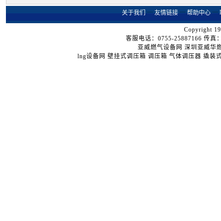
关于我们
┈
友情链接
┈
帮助中心
┈
Copyright 19
客服电话：0755-25887166 传真：07
亚威燃气设备网
深圳亚威华
lng设备网
壁挂式调压箱
调压箱
气体调压器
撬装