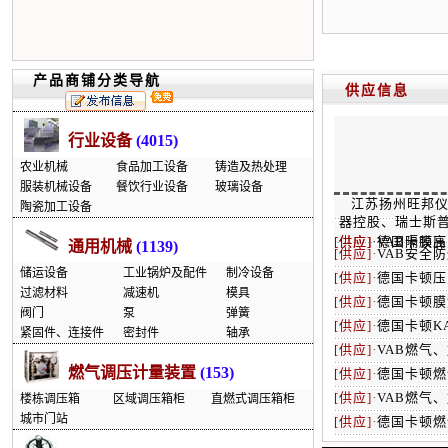
产品商铺分类导航
供应信息
行业设备
(4015)
农业机械
食品加工设备
铸造及热处理
服装机械设备
餐饮行业设备
玻璃设备
江苏扬州旺邦仪
陶瓷加工设备
器控股、瑞士斯普
[供应]
[供应]
·
·
德国卡顿高
VAB隔膜
通用机械
(1139)
[供应]
·
VAB安全
储运设备
工业锅炉及配件
制冷设备
[供应]
·
德国卡顿压
过滤材料
减速机
模具
[供应]
·
德国卡顿膜
阀门
泵
弹簧
[供应]
·
德国卡顿K
紧固件、连接件
密封件
轴承
[供应]
·
VAB燃气
燃气调压计量装置
(153)
[供应]
·
德国卡顿燃
[供应]
·
VAB燃气
楼栋调压箱
区域调压箱柜
直燃式调压箱柜
城市门站
[供应]
·
德国卡顿燃