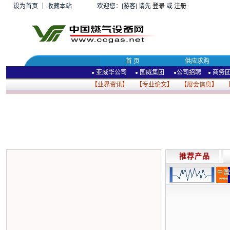
设为首页
｜
收藏本站
欢迎您：[游客] 请先
登录
或
注册
首 页
供应求购
亚威华公司
国威集团
公司招聘
商务
●
●
●
●
【
业界资讯
】 【
专业论文
】 【
展会信息
】 
推荐产品