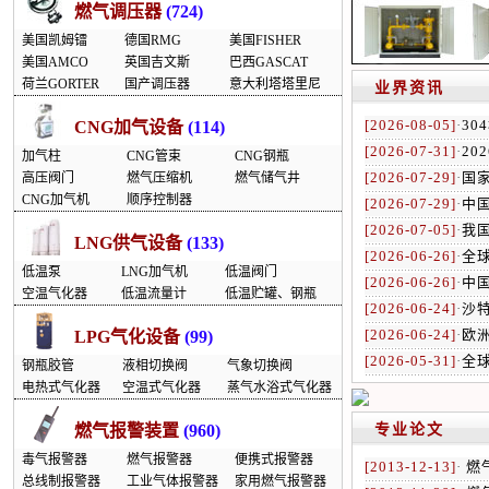
燃气调压器
(724)
美国凯姆镭
德国RMG
美国FISHER
美国AMCO
英国吉文斯
巴西GASCAT
荷兰GORTER
国产调压器
意大利塔塔里尼
业界资讯
[2026-08-05]
·
30
CNG加气设备
(114)
[2026-07-31]
·
20
加气柱
CNG管束
CNG钢瓶
[2026-07-29]
·
国家
高压阀门
燃气压缩机
燃气储气井
CNG加气机
顺序控制器
[2026-07-29]
·
中
[2026-07-05]
·
我国
LNG供气设备
(133)
[2026-06-26]
·
全
低温泵
LNG加气机
低温阀门
[2026-06-26]
·
中
空温气化器
低温流量计
低温贮罐、钢瓶
[2026-06-24]
·
沙
[2026-06-24]
·
欧
LPG气化设备
(99)
[2026-05-31]
·
全球
钢瓶胶管
液相切换阀
气象切换阀
电热式气化器
空温式气化器
蒸气水浴式气化器
燃气报警装置
(960)
专业论文
毒气报警器
燃气报警器
便携式报警器
[2013-12-13]
·
燃
总线制报警器
工业气体报警器
家用燃气报警器