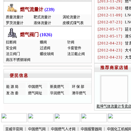
[2013-11-29]
·
燃
[2013-09-28]
·
楼
燃气流量计
(239)
[2012-11-09]
·
L
质量流量计
靶式流量计
涡轮流量计
[2012-07-23]
·
L
罗茨流量计
液体流量计
皮模式煤气表
[2012-05-17]
·
延
燃气阀门
(1026)
[2012-05-17]
·
液
拉断阀
蝶阀
针阀
[2012-04-23]
·
甘
安全阀
过滤阀
卡套管件
[2012-04-23]
·
大
法兰阀门
螺纹球阀
法兰截止阀
[2012-04-23]
·
大
高压不锈钢球阀
推荐商家店铺
便民信息
能 源 局
中国燃气
新奥燃气
环 保 部
发 改 委
燃气网址
华润燃气
港华燃气
乾坤气体流量计专卖
亚威华官网
｜
中国燃气网
｜
中国燃气人才网
｜
中国报警器网
｜
中国化工机械