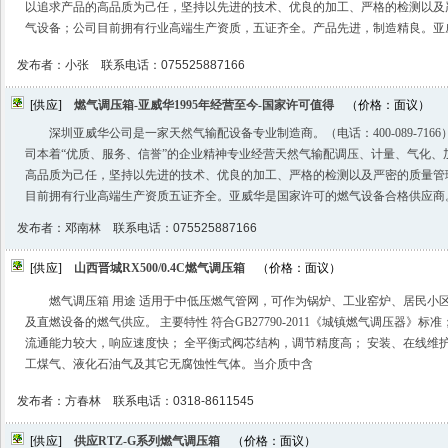
以追求产品的高品质为己任，坚持以先进的技术、优良的加工、严格的检测以及
气设备；公司目前拥有行业高端生产资质，五证齐全。产品先进，制造精良。亚
发布者：小张 联系电话：075525887166
[供应]
燃气调压箱-亚威华1995年经营至今-国家许可值得
（价格：面议）
深圳亚威华公司是一家天然气输配设备专业制造商。（电话：400-089-7166
司本着“优质、服务、信誉”的企业精神专业经营天然气输配调压、计量、气化、
高品质为己任，坚持以先进的技术、优良的加工、严格的检测以及严密的质量管
目前拥有行业高端生产资质五证齐全。亚威华是国家许可的燃气设备合格供应商
发布者：邓南林 联系电话：075525887166
[供应]
山西晋城RX500/0.4C燃气调压箱
（价格：面议）
燃气调压箱 用途 适用于中低压燃气管网，可作为锅炉、工业窑炉、居民小
及直燃设备的燃气供应。 主要特性 符合GB27790-2011《城镇燃气调压器》标
流通能力较大，响应速度快； 全平衡式阀芯结构，调节精度高； 安装、在线维
工煤气、液化石油气及其它无腐蚀性气体。当介质中含
发布者：方春林 联系电话：0318-8611545
[供应]
供应RTZ-G系列燃气调压箱
（价格：面议）