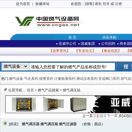
设为首页
｜
收藏本站
欢迎您：[游客] 请先
登录
或
注册
首 页
供应求购
亚威华公司
国威集团
公司招聘
商务团
●
●
●
●
【
业界资讯
】 【
专业论文
】 【
展会信息
】 【
热门:
燃气设备
气化系列
报警系列
计量检测系列
测试仪表系列
管道阀门系列
加气动
位置导航：
首页
> 燃气产品搜索 > 燃气调压箱
上一页
[1]
[2]
[3]
下一页
共[43]记
[供应]
燃气调压器 燃气调压箱 燃气过滤器
（价格：面议）