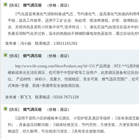
[供应]
燃气调压箱
（价格：面议）
气化器是将液化气强制转换成气态，节约液化气，提高液化气热值的利用
平稳，提高工作效率。适用于工矿企业、热处理、喷涂烤漆线、炉窑、玻璃制品
业、宾馆供热及居民小区集中供气 技术特点： 1、液化石油气由浸没在温水中
热量后强制气化并过热，温水的热能由不锈钢防爆电加热器提供，通过自动化控
发布者：冯小姐 联系电话：13821161262
[供应]
燃气调压箱
（价格：面议）
http://www.hb-young.com/ShowProducts.asp?id=153 产品用途：R
楼栋或单元生活区调压，也可用于中型炉窑等工业用户，此类调压器备有过压自
位。 产品特性：体积小、流量大、性能稳定、安全可靠、燃气适应范围广，也
式单路+旁通、双路+旁通带安全放散调压箱。
发布者：郭飞飞 联系电话：0318-7671128
[供应]
燃气调压箱
（价格：面议）
适用于居民小区的楼栋单元调压、小型炉窑及酒店等场所； 采有美国艾默生的 
列），具备超压切断功能； 箱体轻便灵活，节约空间，方便安装，方便安装维
钢滤芯，经久耐用，可在线排污清洗； 具有安全放散功能。