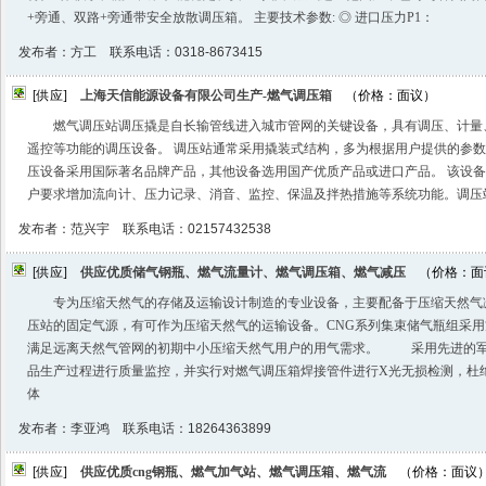
+旁通、双路+旁通带安全放散调压箱。 主要技术参数: ◎ 进口压力P1：
发布者：方工 联系电话：0318-8673415
[供应]
上海天信能源设备有限公司生产-燃气调压箱
（价格：面议）
燃气调压站调压撬是自长输管线进入城市管网的关键设备，具有调压、计量
遥控等功能的调压设备。 调压站通常采用撬装式结构，多为根据用户提供的参
压设备采用国际著名品牌产品，其他设备选用国产优质产品或进口产品。 该设
户要求增加流向计、压力记录、消音、监控、保温及拌热措施等系统功能。调压
发布者：范兴宇 联系电话：02157432538
[供应]
供应优质储气钢瓶、燃气流量计、燃气调压箱、燃气减压
（价格：面
专为压缩天然气的存储及运输设计制造的专业设备，主要配备于压缩天然气
压站的固定气源，有可作为压缩天然气的运输设备。CNG系列集束储气瓶组采
满足远离天然气管网的初期中小压缩天然气用户的用气需求。 采用先进的军
品生产过程进行质量监控，并实行对燃气调压箱焊接管件进行X光无损检测，杜
体
发布者：李亚鸿 联系电话：18264363899
[供应]
供应优质cng钢瓶、燃气加气站、燃气调压箱、燃气流
（价格：面议