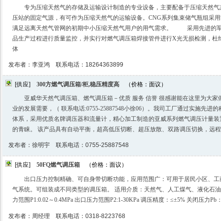
专为压缩天然气的存储及运输设计制造的专业设备，主要配备于压缩天然气
压站的固定气源，有可作为压缩天然气的运输设备。CNG系列集束储气瓶组采
满足远离天然气管网的初期中小压缩天然气用户的用气需求。 采用先进的军
品生产过程进行质量监控，并实行对燃气调压箱焊接管件进行X光无损检测，杜
体
发布者：李亚鸿 联系电话：18264363899
[供应]
300方燃气调压箱/柜,稳压精度高
（价格：面议）
亚威华天然气调压箱、燃气调压箱－优质 服务 信誉 很感谢能在这里为大
业的发展需要，（ 联系电话:0755-25887548小徐06）。我司工厂通过实施
体系，采用优质名牌调压器和流量计，精心加工制造的亚威系列燃气调压计量装
的青睐。 该产品具有自动平衡，超高低压切断、超压放散、双路调压切换，远
发布者：徐明宇 联系电话：0755-25887548
[供应]
50FQ燃气调压箱
（价格：面议）
出口压力控制精确、可自身带切断功能，应用范围广：可用于居民小区、工
气系统。可组装成不同类型的调压箱。 适用介质：天然气、人工煤气、液化石油
力范围P1:0.02～0.4MPa 出口压力范围P2:1-30KPa 调压精度：≤±5% 关闭压力Pb：
发布者：周经理 联系电话：0318-8223768