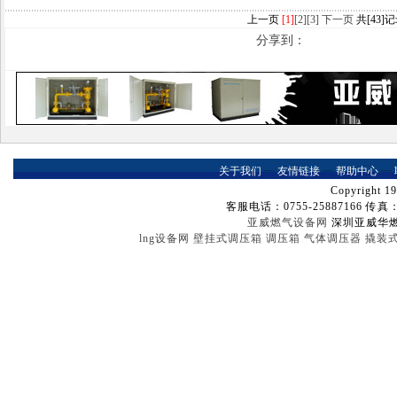
上一页
[1]
[2]
[3]
下一页
共[43]记
分享到：
关于我们
┈
友情链接
┈
帮助中心
┈
Copyright 19
客服电话：0755-25887166 传真：07
亚威燃气设备网
深圳亚威华
lng设备网
壁挂式调压箱
调压箱
气体调压器
撬装