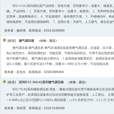
RTZ-※/※G系列调压器产品特性：安装方便、空间要求小；流量大、精度
确。 产品特性： 1、安装方便、空间要求小；流量大、精度高。 2、关闭特性灵
定简单，高效降噪设计。 4、可在线维护、操作维护方便。 5、不锈钢内件、寿
蚀性物质时，可选用抗腐蚀材料。 7、适用介质：天然气、人工煤气、液化石油
发布者：杨经理 联系电话：0318-8269890
[供应]
燃气调压箱
（价格：面议）
燃气调压箱 燃气调压柜 燃气区域调压箱是将燃气调压器，过滤器，压力表
有占地空间小，系统协调性好，功能完善，可靠性高的特点。可用于混合型的居
用户的燃气调压。 燃气调压箱主要特点： 1.该系统标准配置的主、副调压器采
达0.21兆帕，最小压差可达0.5千帕，流量10～6000 立方/小时，可实现低压差
发布者：苏先生 联系电话：02081999369
[供应]
滨州RTZ-50/0.4Q系列燃气调压箱
（价格：面议）
RTZ-*/0.4Q系列楼栋调压箱 用途： 楼栋式调压箱可用于楼栋或单元生
炉等工业用户，此类调压器备有过压自动切断和超压放散装置，人工复位。 主要技术参
～0.4MPa 出口压力范围P2:1-20KPa 调压精度：≤±5% 关闭压力Pb：1.2-1.25 工
发布者：张经理 联系电话：0318-5168268