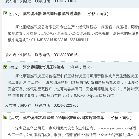
发布者：刘经理 联系电话：03188280816
[供应]
燃气调压器 燃气调压箱 燃气过滤器
（价格：面议）
河北宝纪燃气设备有限公司专业生产：燃气调压器，调压箱，调压柜，切断
加臭装置，换热器，LNG气化调压撬，CNG调压撬，燃气表箱，煤改气调压设
板来电咨询️''：0318-8260816 8280816 16631809111
发布者：刘经理 联系电话：03188280816
[供应]
河北枣强燃气调压箱价格
（价格：面议）
河北枣强燃气调压箱价格型中低压楼栋调压箱可用于楼栋或单元生活区调压
等工业用户 产品特性：燃气调压箱备用过压自动切断和超压放散装置，人工复
安全可靠、燃气适应范围广，也可与各类阀门、安全阀等组装成箱式，单路加旁
箱 主要技术参数： 进口压力范围：P1： 0.02~0.4Mpa 出口压力范
发布者：周明祥 联系电话：0318-8223768
[供应]
燃气调压箱-亚威华1995年经营至今-国家许可值得
（价格：面议）
深圳亚威华公司是一家高端燃气设备专业制造商。（www.ywhgas.com电话：400
今二十年，公司本着“优质、服务、信誉”的企业精神专业经营天然气输配调压、