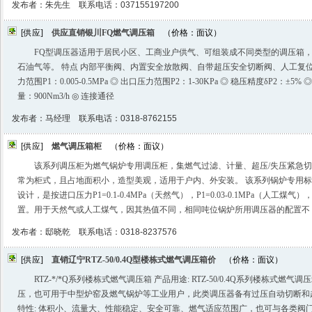
发布者：朱先生 联系电话：037155197200
[供应]
供应直销银川FQ燃气调压箱
（价格：面议）
FQ型调压器适用于居民小区、工商业户供气、可组装成不同类型的调压箱
石油气等。 特点 内部平衡阀、内置安全放散阀、自带超压安全切断阀、人工复位
力范围P1：0.005-0.5MPa ◎ 出口压力范围P2：1-30KPa ◎ 稳压精度δP2：±5% 
量：900Nm3/h ◎ 连接通径
发布者：马经理 联系电话：0318-8762155
[供应]
燃气调压箱柜
（价格：面议）
该系列调压柜为燃气锅炉专用调压柜，集燃气过滤、计量、超压/失压紧急
常为柜式，且占地面积小，造型美观，适用于户内、外安装。 该系列锅炉专用
设计，是按进口压力P1=0.1-0.4MPa（天然气），P1=0.03-0.1MPa（人工煤气）
置。用于天然气或人工煤气，因其热值不同，相同吨位锅炉所用调压器的配置不
发布者：邸晓乾 联系电话：0318-8237576
[供应]
直销辽宁RTZ-50/0.4Q型楼栋式燃气调压箱价
（价格：面议）
RTZ-*/*Q系列楼栋式燃气调压箱 产品用途: RTZ-50/0.4Q系列楼栋式
压，也可用于中型炉窑及燃气锅炉等工业用户，此类调压器备有过压自动切断和
特性: 体积小、流量大、性能稳定、安全可靠、燃气适应范围广，也可与各类阀