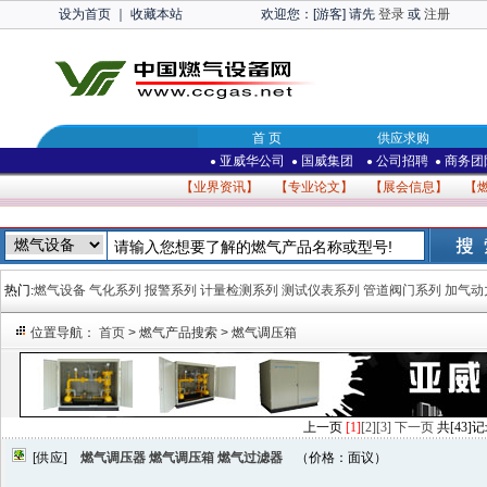
设为首页
｜
收藏本站
欢迎您：[游客] 请先
登录
或
注册
首 页
供应求购
亚威华公司
国威集团
公司招聘
商务团
●
●
●
●
【
业界资讯
】 【
专业论文
】 【
展会信息
】 【
热门:
燃气设备
气化系列
报警系列
计量检测系列
测试仪表系列
管道阀门系列
加气动
位置导航：
首页
> 燃气产品搜索 > 燃气调压箱
上一页
[1]
[2]
[3]
下一页
共[43]记
[供应]
燃气调压器 燃气调压箱 燃气过滤器
（价格：面议）