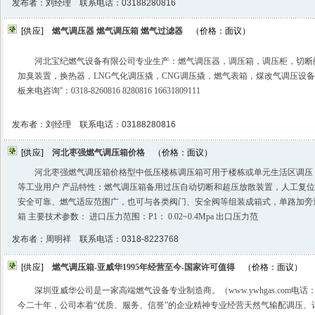
发布者：刘经理 联系电话：03188280816
[供应]
燃气调压器 燃气调压箱 燃气过滤器
（价格：面议）
河北宝纪燃气设备有限公司专业生产：燃气调压器，调压箱，调压柜，切断
加臭装置，换热器，LNG气化调压撬，CNG调压撬，燃气表箱，煤改气调压设
板来电咨询️''：0318-8260816 8280816 16631809111
发布者：刘经理 联系电话：03188280816
[供应]
河北枣强燃气调压箱价格
（价格：面议）
河北枣强燃气调压箱价格型中低压楼栋调压箱可用于楼栋或单元生活区调压
等工业用户 产品特性：燃气调压箱备用过压自动切断和超压放散装置，人工复
安全可靠、燃气适应范围广，也可与各类阀门、安全阀等组装成箱式，单路加旁
箱 主要技术参数： 进口压力范围：P1： 0.02~0.4Mpa 出口压力范
发布者：周明祥 联系电话：0318-8223768
[供应]
燃气调压箱-亚威华1995年经营至今-国家许可值得
（价格：面议）
深圳亚威华公司是一家高端燃气设备专业制造商。（www.ywhgas.com电话：400
今二十年，公司本着“优质、服务、信誉”的企业精神专业经营天然气输配调压、