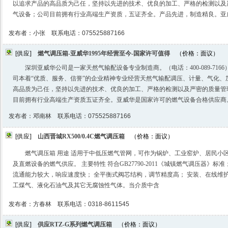
以追求产品的高品质为己任，坚持以先进的技术、优良的加工、严格的检测以及
气设备；公司目前拥有行业高端生产资质，五证齐全。产品先进，制造精良。亚
发布者：小张 联系电话：075525887166
[供应]
燃气调压箱-亚威华1995年经营至今-国家许可值得
（价格：面议）
深圳亚威华公司是一家天然气输配设备专业制造商。（电话：400-089-7166
司本着“优质、服务、信誉”的企业精神专业经营天然气输配调压、计量、气化、
高品质为己任，坚持以先进的技术、优良的加工、严格的检测以及严密的质量管
目前拥有行业高端生产资质五证齐全。亚威华是国家许可的燃气设备合格供应商
发布者：邓南林 联系电话：075525887166
[供应]
山西晋城RX500/0.4C燃气调压箱
（价格：面议）
燃气调压箱 用途 适用于中低压燃气管网，可作为锅炉、工业窑炉、居民小
及直燃设备的燃气供应。 主要特性 符合GB27790-2011《城镇燃气调压器》标
流通能力较大，响应速度快； 全平衡式阀芯结构，调节精度高； 安装、在线维
工煤气、液化石油气及其它无腐蚀性气体。当介质中含
发布者：方春林 联系电话：0318-8611545
[供应]
供应RTZ-G系列燃气调压箱
（价格：面议）