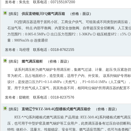
发布者：朱先生 联系电话：037155197200
[供应]
供应直销银川FQ燃气调压箱
（价格：面议）
FQ型调压器适用于居民小区、工商业户供气、可组装成不同类型的调压箱
石油气等。 特点 内部平衡阀、内置安全放散阀、自带超压安全切断阀、人工复位
力范围P1：0.005-0.5MPa ◎ 出口压力范围P2：1-30KPa ◎ 稳压精度δP2：±5% 
量：900Nm3/h ◎ 连接通径
发布者：马经理 联系电话：0318-8762155
[供应]
燃气调压箱柜
（价格：面议）
该系列调压柜为燃气锅炉专用调压柜，集燃气过滤、计量、超压/失压紧急
常为柜式，且占地面积小，造型美观，适用于户内、外安装。 该系列锅炉专用
设计，是按进口压力P1=0.1-0.4MPa（天然气），P1=0.03-0.1MPa（人工煤气）
置。用于天然气或人工煤气，因其热值不同，相同吨位锅炉所用调压器的配置不
发布者：邸晓乾 联系电话：0318-8237576
[供应]
直销辽宁RTZ-50/0.4Q型楼栋式燃气调压箱价
（价格：面议）
RTZ-*/*Q系列楼栋式燃气调压箱 产品用途: RTZ-50/0.4Q系列楼栋式
压，也可用于中型炉窑及燃气锅炉等工业用户，此类调压器备有过压自动切断和
特性: 体积小、流量大、性能稳定、安全可靠、燃气适应范围广，也可与各类阀