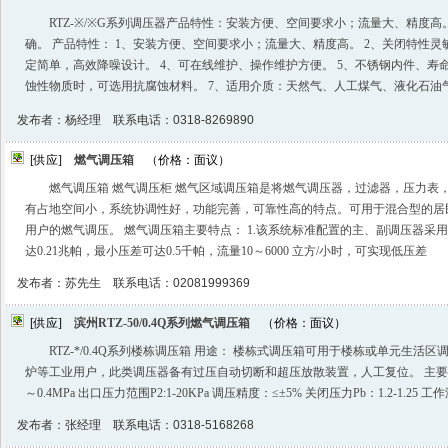
RTZ-※/※G系列调压器产品特性：安装方便、空间要求小；流量大、精度
确。 产品特性： 1、安装方便、空间要求小；流量大、精度高。 2、关闭特性灵
定简单，高效降噪设计。 4、可在线维护、操作维护方便。 5、不锈钢内件、寿
蚀性物质时，可选用抗腐蚀材料。 7、适用介质：天然气、人工煤气、液化石油
发布者：杨经理 联系电话：0318-8269890
[供应]
燃气调压箱
（价格：面议）
燃气调压箱 燃气调压柜 燃气区域调压箱是将燃气调压器，过滤器，压力表
有占地空间小，系统协调性好，功能完善，可靠性高的特点。可用于混合型的居
用户的燃气调压。 燃气调压箱主要特点： 1.该系统标准配置的主、副调压器采
达0.21兆帕，最小压差可达0.5千帕，流量10～6000 立方/小时，可实现低压差
发布者：苏先生 联系电话：02081999369
[供应]
滨州RTZ-50/0.4Q系列燃气调压箱
（价格：面议）
RTZ-*/0.4Q系列楼栋调压箱 用途： 楼栋式调压箱可用于楼栋或单元生
炉等工业用户，此类调压器备有过压自动切断和超压放散装置，人工复位。 主要技术参
～0.4MPa 出口压力范围P2:1-20KPa 调压精度：≤±5% 关闭压力Pb：1.2-1.25 工
发布者：张经理 联系电话：0318-5168268