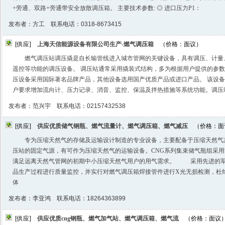
+旁通、双路+旁通带安全放散调压箱。 主要技术参数: ◎ 进口压力P1：
发布者：方工 联系电话：0318-8673415
[供应]
上海天信能源设备有限公司生产-燃气调压箱
（价格：面议）
燃气调压站调压撬是自长输管线进入城市管网的关键设备，具有调压、计量
遥控等功能的调压设备。 调压站通常采用撬装式结构，多为根据用户提供的参
压设备采用国际著名品牌产品，其他设备选用国产优质产品或进口产品。 该设
户要求增加流向计、压力记录、消音、监控、保温及拌热措施等系统功能。调压
发布者：范兴宇 联系电话：02157432538
[供应]
供应优质储气钢瓶、燃气流量计、燃气调压箱、燃气减压
（价格：面
专为压缩天然气的存储及运输设计制造的专业设备，主要配备于压缩天然气
压站的固定气源，有可作为压缩天然气的运输设备。CNG系列集束储气瓶组采
满足远离天然气管网的初期中小压缩天然气用户的用气需求。 采用先进的军
品生产过程进行质量监控，并实行对燃气调压箱焊接管件进行X光无损检测，杜
体
发布者：李亚鸿 联系电话：18264363899
[供应]
供应优质cng钢瓶、燃气加气站、燃气调压箱、燃气流
（价格：面议