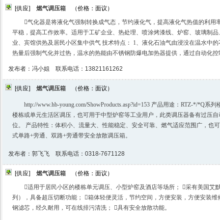
[供应]
燃气调压箱
（价格：面议）
气化器是将液化气强制转换成气态，节约液化气，提高液化气热值的利用
平稳，提高工作效率。适用于工矿企业、热处理、喷涂烤漆线、炉窑、玻璃制品
业、宾馆供热及居民小区集中供气 技术特点： 1、液化石油气由浸没在温水中
热量后强制气化并过热，温水的热能由不锈钢防爆电加热器提供，通过自动化控
发布者：冯小姐 联系电话：13821161262
[供应]
燃气调压箱
（价格：面议）
http://www.hb-young.com/ShowProducts.asp?id=153 产品用途：R
楼栋或单元生活区调压，也可用于中型炉窑等工业用户，此类调压器备有过压自
位。 产品特性：体积小、流量大、性能稳定、安全可靠、燃气适应范围广，也
式单路+旁通、双路+旁通带安全放散调压箱。
发布者：郭飞飞 联系电话：0318-7671128
[供应]
燃气调压箱
（价格：面议）
适用于居民小区的楼栋单元调压、小型炉窑及酒店等场所； 采有美国艾默生的 
列），具备超压切断功能； 箱体轻便灵活，节约空间，方便安装，方便安装维
钢滤芯，经久耐用，可在线排污清洗； 具有安全放散功能。