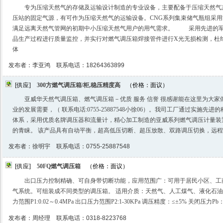
专为压缩天然气的存储及运输设计制造的专业设备，主要配备于压缩天然气
压站的固定气源，有可作为压缩天然气的运输设备。CNG系列集束储气瓶组采
满足远离天然气管网的初期中小压缩天然气用户的用气需求。 采用先进的军
品生产过程进行质量监控，并实行对燃气调压箱焊接管件进行X光无损检测，杜
体
发布者：李亚鸿 联系电话：18264363899
[供应]
300方燃气调压箱/柜,稳压精度高
（价格：面议）
亚威华天然气调压箱、燃气调压箱－优质 服务 信誉 很感谢能在这里为大
业的发展需要，（ 联系电话:0755-25887548小徐06）。我司工厂通过实施
体系，采用优质名牌调压器和流量计，精心加工制造的亚威系列燃气调压计量装
的青睐。 该产品具有自动平衡，超高低压切断、超压放散、双路调压切换，远
发布者：徐明宇 联系电话：0755-25887548
[供应]
50FQ燃气调压箱
（价格：面议）
出口压力控制精确、可自身带切断功能，应用范围广：可用于居民小区、工
气系统。可组装成不同类型的调压箱。 适用介质：天然气、人工煤气、液化石油
力范围P1:0.02～0.4MPa 出口压力范围P2:1-30KPa 调压精度：≤±5% 关闭压力Pb：
发布者：周经理 联系电话：0318-8223768