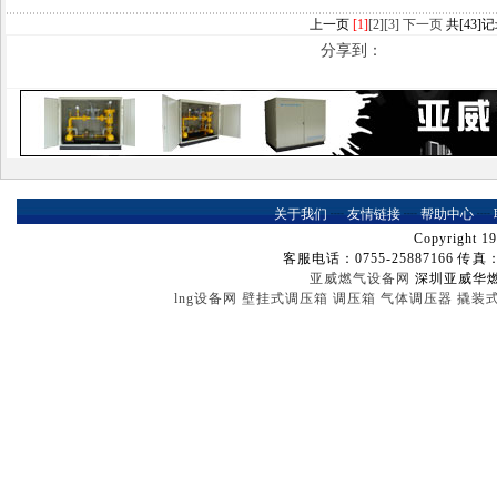
上一页
[1]
[2]
[3]
下一页
共[43]记
分享到：
关于我们
┈
友情链接
┈
帮助中心
┈
Copyright 19
客服电话：0755-25887166 传真：07
亚威燃气设备网
深圳亚威华
lng设备网
壁挂式调压箱
调压箱
气体调压器
撬装