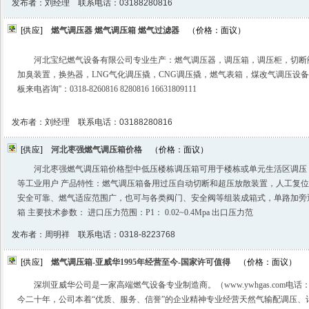
发布者：刘经理 联系电话：03188280816
[供应]
燃气调压器 燃气调压箱 燃气过滤器
（价格：面议）
河北宝纪燃气设备有限公司专业生产：燃气调压器，调压箱，调压柜，切断
加臭装置，换热器，LNG气化调压撬，CNG调压撬，燃气表箱，煤改气调压设
板来电咨询️''：0318-8260816 8280816 16631809111
发布者：刘经理 联系电话：03188280816
[供应]
河北枣强燃气调压箱价格
（价格：面议）
河北枣强燃气调压箱价格型中低压楼栋调压箱可用于楼栋或单元生活区调压
等工业用户 产品特性：燃气调压箱备用过压自动切断和超压放散装置，人工复
安全可靠、燃气适应范围广，也可与各类阀门、安全阀等组装成箱式，单路加旁
箱 主要技术参数： 进口压力范围：P1： 0.02~0.4Mpa 出口压力范
发布者：周明祥 联系电话：0318-8223768
[供应]
燃气调压箱-亚威华1995年经营至今-国家许可值得
（价格：面议）
深圳亚威华公司是一家高端燃气设备专业制造商。（www.ywhgas.com电话：400
今二十年，公司本着“优质、服务、信誉”的企业精神专业经营天然气输配调压、