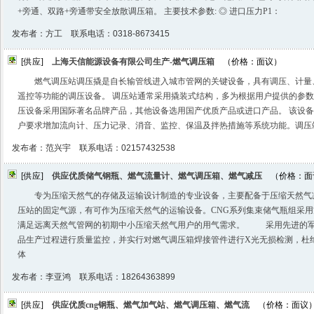
+旁通、双路+旁通带安全放散调压箱。 主要技术参数: ◎ 进口压力P1：
发布者：方工 联系电话：0318-8673415
[供应]
上海天信能源设备有限公司生产-燃气调压箱
（价格：面议）
燃气调压站调压撬是自长输管线进入城市管网的关键设备，具有调压、计量
遥控等功能的调压设备。 调压站通常采用撬装式结构，多为根据用户提供的参
压设备采用国际著名品牌产品，其他设备选用国产优质产品或进口产品。 该设
户要求增加流向计、压力记录、消音、监控、保温及拌热措施等系统功能。调压
发布者：范兴宇 联系电话：02157432538
[供应]
供应优质储气钢瓶、燃气流量计、燃气调压箱、燃气减压
（价格：面
专为压缩天然气的存储及运输设计制造的专业设备，主要配备于压缩天然气
压站的固定气源，有可作为压缩天然气的运输设备。CNG系列集束储气瓶组采
满足远离天然气管网的初期中小压缩天然气用户的用气需求。 采用先进的军
品生产过程进行质量监控，并实行对燃气调压箱焊接管件进行X光无损检测，杜
体
发布者：李亚鸿 联系电话：18264363899
[供应]
供应优质cng钢瓶、燃气加气站、燃气调压箱、燃气流
（价格：面议