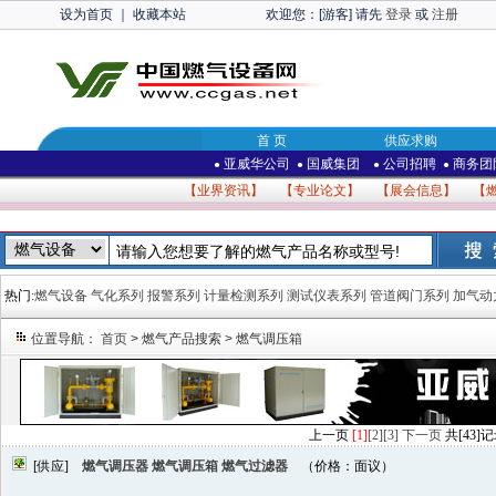
设为首页
｜
收藏本站
欢迎您：[游客] 请先
登录
或
注册
首 页
供应求购
亚威华公司
国威集团
公司招聘
商务团
●
●
●
●
【
业界资讯
】 【
专业论文
】 【
展会信息
】 【
热门:
燃气设备
气化系列
报警系列
计量检测系列
测试仪表系列
管道阀门系列
加气动
位置导航：
首页
> 燃气产品搜索 > 燃气调压箱
上一页
[1]
[2]
[3]
下一页
共[43]记
[供应]
燃气调压器 燃气调压箱 燃气过滤器
（价格：面议）