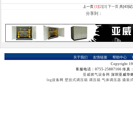
上一页
[1]
[2]
[3]
下一页
共[43]记
分享到：
关于我们
┈
友情链接
┈
帮助中心
┈
Copyright 19
客服电话：0755-25887166 传真：07
亚威燃气设备网
深圳亚威华
lng设备网
壁挂式调压箱
调压箱
气体调压器
撬装