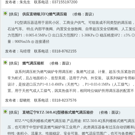
发布者：朱先生 联系电话：037155197200
[供应]
供应直销银川FQ燃气调压箱
（价格：面议）
FQ型调压器适用于居民小区、工商业户供气、可组装成不同类型的调压箱
石油气等。 特点 内部平衡阀、内置安全放散阀、自带超压安全切断阀、人工复位
力范围P1：0.005-0.5MPa ◎ 出口压力范围P2：1-30KPa ◎ 稳压精度δP2：±5% 
量：900Nm3/h ◎ 连接通径
发布者：马经理 联系电话：0318-8762155
[供应]
燃气调压箱柜
（价格：面议）
该系列调压柜为燃气锅炉专用调压柜，集燃气过滤、计量、超压/失压紧急
常为柜式，且占地面积小，造型美观，适用于户内、外安装。 该系列锅炉专用
设计，是按进口压力P1=0.1-0.4MPa（天然气），P1=0.03-0.1MPa（人工煤气）
置。用于天然气或人工煤气，因其热值不同，相同吨位锅炉所用调压器的配置不
发布者：邸晓乾 联系电话：0318-8237576
[供应]
直销辽宁RTZ-50/0.4Q型楼栋式燃气调压箱价
（价格：面议）
RTZ-*/*Q系列楼栋式燃气调压箱 产品用途: RTZ-50/0.4Q系列楼栋式
压，也可用于中型炉窑及燃气锅炉等工业用户，此类调压器备有过压自动切断和
特性: 体积小、流量大、性能稳定、安全可靠、燃气适应范围广，也可与各类阀