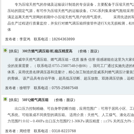
专为压缩天然气的存储及运输设计制造的专业设备，主要配备于压缩天然气
压站的固定气源，有可作为压缩天然气的运输设备。CNG系列集束储气瓶组采
满足远离天然气管网的初期中小压缩天然气用户的用气需求。 采用先进的军
品生产过程进行质量监控，并实行对燃气调压箱焊接管件进行X光无损检测，杜
体
发布者：李亚鸿 联系电话：18264363899
[供应]
300方燃气调压箱/柜,稳压精度高
（价格：面议）
亚威华天然气调压箱、燃气调压箱－优质 服务 信誉 很感谢能在这里为大
业的发展需要，（ 联系电话:0755-25887548小徐06）。我司工厂通过实施
体系，采用优质名牌调压器和流量计，精心加工制造的亚威系列燃气调压计量装
的青睐。 该产品具有自动平衡，超高低压切断、超压放散、双路调压切换，远
发布者：徐明宇 联系电话：0755-25887548
[供应]
50FQ燃气调压箱
（价格：面议）
出口压力控制精确、可自身带切断功能，应用范围广：可用于居民小区、工
气系统。可组装成不同类型的调压箱。 适用介质：天然气、人工煤气、液化石油
力范围P1:0.02～0.4MPa 出口压力范围P2:1-30KPa 调压精度：≤±5% 关闭压力Pb：
发布者：周经理 联系电话：0318-8223768