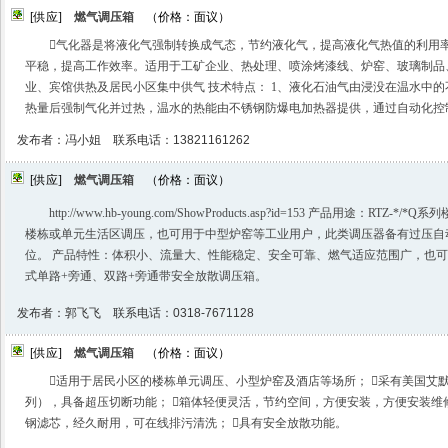
[供应]
燃气调压箱
（价格：面议）
气化器是将液化气强制转换成气态，节约液化气，提高液化气热值的利用
平稳，提高工作效率。适用于工矿企业、热处理、喷涂烤漆线、炉窑、玻璃制品
业、宾馆供热及居民小区集中供气 技术特点： 1、液化石油气由浸没在温水中
热量后强制气化并过热，温水的热能由不锈钢防爆电加热器提供，通过自动化控
发布者：冯小姐 联系电话：13821161262
[供应]
燃气调压箱
（价格：面议）
http://www.hb-young.com/ShowProducts.asp?id=153 产品用途：R
楼栋或单元生活区调压，也可用于中型炉窑等工业用户，此类调压器备有过压自
位。 产品特性：体积小、流量大、性能稳定、安全可靠、燃气适应范围广，也
式单路+旁通、双路+旁通带安全放散调压箱。
发布者：郭飞飞 联系电话：0318-7671128
[供应]
燃气调压箱
（价格：面议）
适用于居民小区的楼栋单元调压、小型炉窑及酒店等场所； 采有美国艾默生的 
列），具备超压切断功能； 箱体轻便灵活，节约空间，方便安装，方便安装维
钢滤芯，经久耐用，可在线排污清洗； 具有安全放散功能。