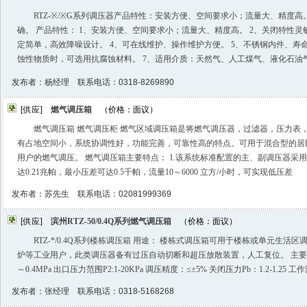
RTZ-※/※G系列调压器产品特性：安装方便、空间要求小；流量大、精度
确。 产品特性： 1、安装方便、空间要求小；流量大、精度高。 2、关闭特性灵
定简单，高效降噪设计。 4、可在线维护、操作维护方便。 5、不锈钢内件、寿
蚀性物质时，可选用抗腐蚀材料。 7、适用介质：天然气、人工煤气、液化石油
发布者：杨经理 联系电话：0318-8269890
[供应]
燃气调压箱
（价格：面议）
燃气调压箱 燃气调压柜 燃气区域调压箱是将燃气调压器，过滤器，压力表
有占地空间小，系统协调性好，功能完善，可靠性高的特点。可用于混合型的居
用户的燃气调压。 燃气调压箱主要特点： 1.该系统标准配置的主、副调压器采
达0.21兆帕，最小压差可达0.5千帕，流量10～6000 立方/小时，可实现低压差
发布者：苏先生 联系电话：02081999369
[供应]
滨州RTZ-50/0.4Q系列燃气调压箱
（价格：面议）
RTZ-*/0.4Q系列楼栋调压箱 用途： 楼栋式调压箱可用于楼栋或单元生
炉等工业用户，此类调压器备有过压自动切断和超压放散装置，人工复位。 主要技术参
～0.4MPa 出口压力范围P2:1-20KPa 调压精度：≤±5% 关闭压力Pb：1.2-1.25 工
发布者：张经理 联系电话：0318-5168268