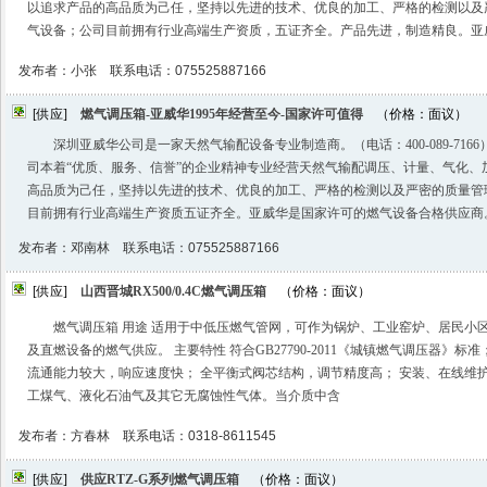
以追求产品的高品质为己任，坚持以先进的技术、优良的加工、严格的检测以及
气设备；公司目前拥有行业高端生产资质，五证齐全。产品先进，制造精良。亚
发布者：小张 联系电话：075525887166
[供应]
燃气调压箱-亚威华1995年经营至今-国家许可值得
（价格：面议）
深圳亚威华公司是一家天然气输配设备专业制造商。（电话：400-089-7166
司本着“优质、服务、信誉”的企业精神专业经营天然气输配调压、计量、气化、
高品质为己任，坚持以先进的技术、优良的加工、严格的检测以及严密的质量管
目前拥有行业高端生产资质五证齐全。亚威华是国家许可的燃气设备合格供应商
发布者：邓南林 联系电话：075525887166
[供应]
山西晋城RX500/0.4C燃气调压箱
（价格：面议）
燃气调压箱 用途 适用于中低压燃气管网，可作为锅炉、工业窑炉、居民小
及直燃设备的燃气供应。 主要特性 符合GB27790-2011《城镇燃气调压器》标
流通能力较大，响应速度快； 全平衡式阀芯结构，调节精度高； 安装、在线维
工煤气、液化石油气及其它无腐蚀性气体。当介质中含
发布者：方春林 联系电话：0318-8611545
[供应]
供应RTZ-G系列燃气调压箱
（价格：面议）